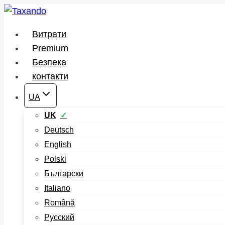
Перейти
до
Витрати
вмісту
Premium
Безпека
контакти
UA
UK
Deutsch
English
Polski
Български
Italiano
Română
Русский