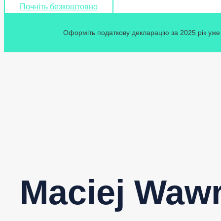
Почніть безкоштовно
Оформіть податкову декларацію за 2025 рік уже 
Maciej Wawr