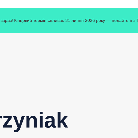
зараз! Кінцевий термін спливає 31 липня 2026 року — подайте її з
zyniak