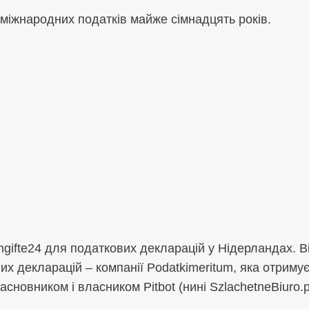
 міжнародних податків майже сімнадцять років.
ngifte24 для податкових декларацій у Нідерландах. В
х декларацій – компанії Podatkimeritum, яка отримує 
засновником і власником Pitbot (нині SzlachetneBiuro