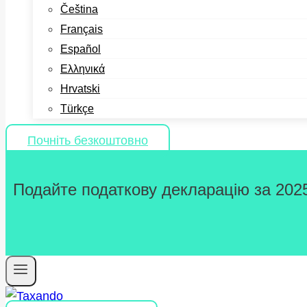
Čeština
Français
Español
Ελληνικά
Hrvatski
Türkçe
Почніть безкоштовно
Подайте податкову декларацію за 2025 