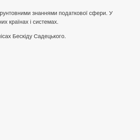
 ґрунтовними знаннями податкової сфери. У
них країнах і системах.
лісах Бескіду Садецького.