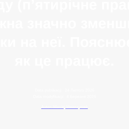
у (п’ятирічне пр
жна значно зменш
ки на неї. Поясню
як це працює.
Data publikacji:
24 Лютого 2026
Data modyfikacji:
4 Березня 2026
Autor: Maciej Wawrzyniak