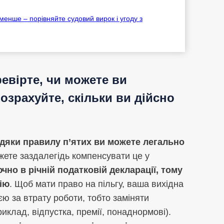
менше – порівняйте судовий вирок і угоду з
евірте, чи можете ви
озрахуйте, скільки ви дійсно
дяки правилу п’ятих ви можете легально
жете заздалегідь компенсувати це у
но в річній податковій декларації, тому
цію
. Щоб мати право на пільгу, ваша вихідна
 за втрату роботи, тобто заміняти
иклад, відпустка, премії, понаднормові).