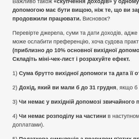
Важливо також
«скупчення доходів» у одному
допомогою має бути вищою, ніж те, що ви зар
продовжили працювати.
Висновок?
Перевірте джерела, суми та дати доходів, адже 
може ослабити преференцію, хоча судова прак
(приблизно до 10% основної вихідної допомо
Складіть міні-чек-лист і розрахуйте ефект.
1)
Сума брутто вихідної допомоги та дата її 
2)
Дохід, який ви мали б до 31 грудня
, якщо б
3)
Чи немає у вихідній допомозі звичайного
4)
Чи немає розподілу на частини
в наступном
доплатами).
5)
Податкова симуляція з правилом п’ятих п