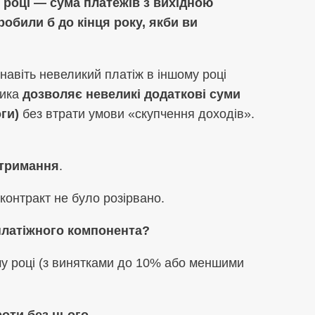
 році — сума платежів з вихідною
обили б до кінця року, якби ви
навіть невеликий платіж в іншому році
тика
дозволяє невеликі додаткові суми
ги)
без втрати умови «скупчення доходів».
отримання
.
 контракт не було розірвано.
 платіжного компонента?
у році (з винятками до 10% або меншими
роти без нього
.