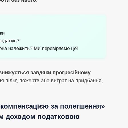
оки
одатків?
вона належить? Ми перевіряємо це!
 знижується завдяки прогресійному
ня пільг, пожертв або витрат на придбання,
«компенсацією за полегшення»
им доходом податковою