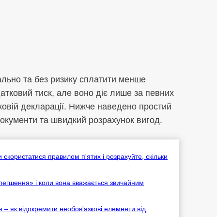
ально та без ризику сплатити менше
атковий тиск, але воно діє лише за певних
ковій декларації. Нижче наведено простий
окументи та швидкий розрахунок вигод.
скористатися правилом п'ятих і розрахуйте, скільки
легшення» і коли вона вважається звичайним
 – як відокремити необов'язкові елементи від