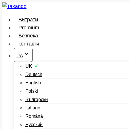
Перейти
до
Витрати
вмісту
Premium
Безпека
контакти
UA
UK
Deutsch
English
Polski
Български
Italiano
Română
Русский