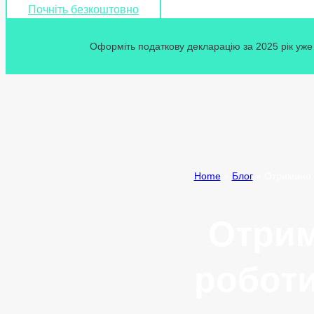
Почніть безкоштовно
Оформіть податкову декларацію за 2025 рік уже 
Home
»
Блог
»
Отримано в
Отрим
роботи