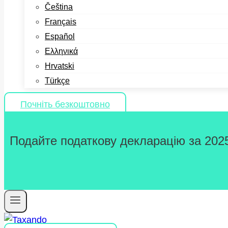
Čeština
Français
Español
Ελληνικά
Hrvatski
Türkçe
Почніть безкоштовно
Подайте податкову декларацію за 2025 