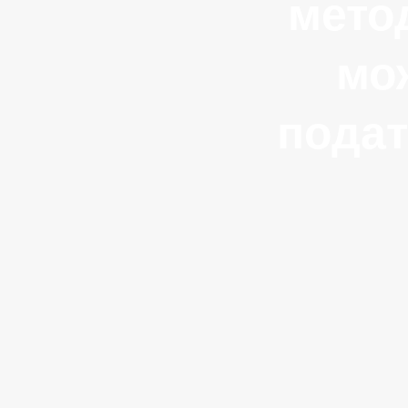
метод
мо
подат