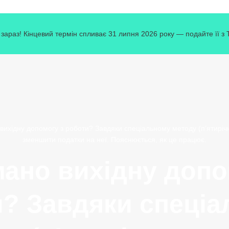
зараз! Кінцевий термін спливає 31 липня 2026 року — подайте її з
ихідну допомогу з роботи? Завдяки спеціальному методу (п’ятирі
зменшити податки на неї. Пояснюється, як це працює.
ано вихідну допо
? Завдяки спеці