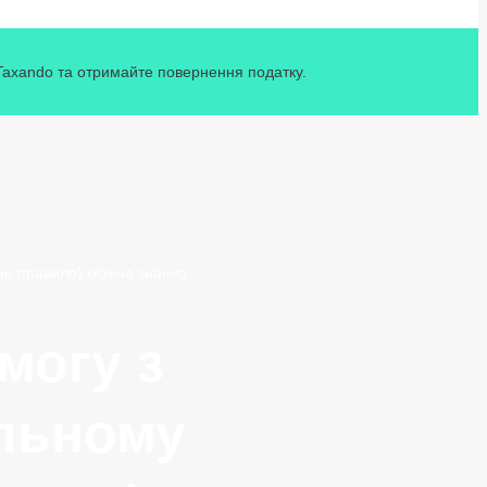
 Taxando та отримайте повернення податку.
чне правило) можна значно
могу з
альному