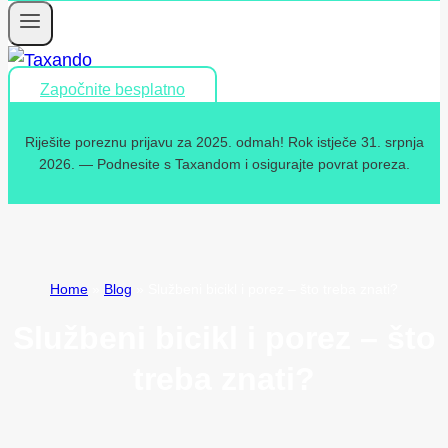
Započnite besplatno
Riješite poreznu prijavu za 2025. odmah! Rok istječe 31. srpnja
2026. — Podnesite s Taxandom i osigurajte povrat poreza.
Home
»
Blog
»
Službeni bicikl i porez – što treba znati?
Službeni bicikl i porez – što
treba znati?