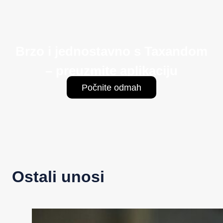
Brzo i jednostavno s Taxandom
– preuzmite aplikaciju
Počnite odmah
Ostali unosi