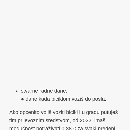
stvarne radne dane,
● dane kada biciklom voziš do posla.
Ako općenito voliš voziti bicikl i u gradu putuješ
tim prijevoznim sredstvom, od 2022. imaš
mogućnost potraživati 0,38 € za svaki pređeni