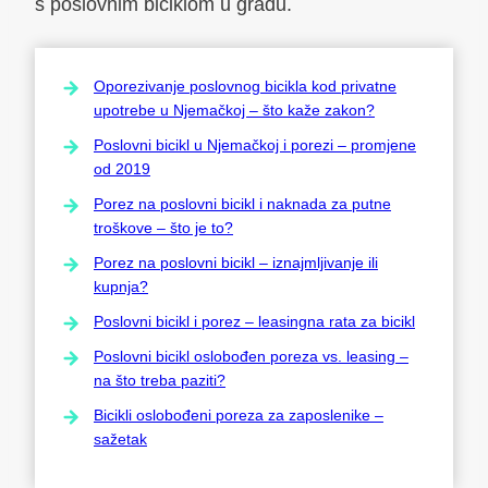
s poslovnim biciklom u gradu.
Oporezivanje poslovnog bicikla kod privatne
upotrebe u Njemačkoj – što kaže zakon?
Poslovni bicikl u Njemačkoj i porezi – promjene
od 2019
Porez na poslovni bicikl i naknada za putne
troškove – što je to?
Porez na poslovni bicikl – iznajmljivanje ili
kupnja?
Poslovni bicikl i porez – leasingna rata za bicikl
Poslovni bicikl oslobođen poreza vs. leasing –
na što treba paziti?
Bicikli oslobođeni poreza za zaposlenike –
sažetak