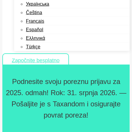
Українська
Čeština
Français
Español
Ελληνικά
Türkçe
Započnite besplatno
Podnesite svoju poreznu prijavu za
2025. odmah! Rok: 31. srpnja 2026. —
Pošaljite je s Taxandom i osigurajte
povrat poreza!