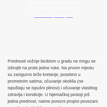
Data publikacji:
29 travnja 2025
Data modyfikacji:
7 siječnja 2026
Autor: Maciej Wawrzyniak
Prednosti vožnje biciklom u gradu ne mogu se
izbrojiti na prste jedne ruke. Na prvom mjestu
su zasigurno brže kretanje, posebno u
prometnim satima, očuvanje okoliša (ne
ispuštaju se ispušni plinovi) i očuvanje vlastitog
zdravlja i kondicije. U Njemačkoj postoji još
jedna prednost, naime porezni propisi povezani