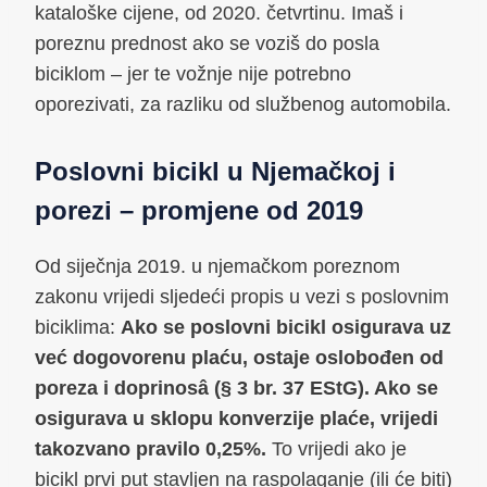
kataloške cijene, od 2020. četvrtinu. Imaš i
poreznu prednost ako se voziš do posla
biciklom – jer te vožnje nije potrebno
oporezivati, za razliku od službenog automobila.
Poslovni bicikl u Njemačkoj i
porezi – promjene od 2019
Od siječnja 2019. u njemačkom poreznom
zakonu vrijedi sljedeći propis u vezi s poslovnim
biciklima:
Ako se poslovni bicikl osigurava uz
već dogovorenu plaću, ostaje oslobođen od
poreza i doprinosâ (§ 3 br. 37 EStG). Ako se
osigurava u sklopu konverzije plaće, vrijedi
takozvano pravilo 0,25%.
To vrijedi ako je
bicikl prvi put stavljen na raspolaganje (ili će biti)