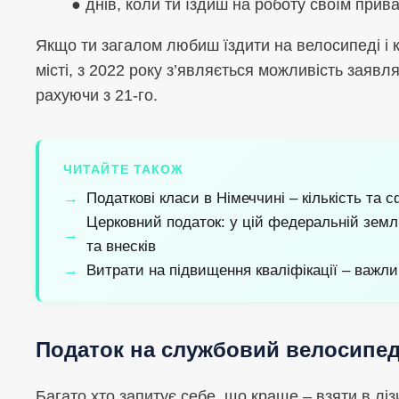
● днів, коли ти їздиш на роботу своїм при
Якщо ти загалом любиш їздити на велосипеді і
місті, з 2022 року з’являється можливість заявля
рахуючи з 21-го.
ЧИТАЙТЕ ТАКОЖ
Податкові класи в Німеччині – кількість та 
Церковний податок: у цій федеральній земл
та внесків
Витрати на підвищення кваліфікації – важл
Податок на службовий велосипед 
Багато хто запитує себе, що краще – взяти в лі