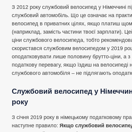
З 2012 року службовий велосипед у Німеччині п
службовий автомобіль. Що це означає на практ
велосипед в приватних цілях, якщо платиш щом
(наприклад, замість частини твоєї зарплати). Ц
ціни службового велосипеда, тобто рекомендов
скористався службовим велосипедом у 2019 роц
оподатковувати лише половину брутто-ціни, а з 
податкову перевагу, якщо їздиш на велосипеді на
службового автомобіля – не підлягають оподат
Службовий велосипед у Німеччині 
року
З січня 2019 року в німецькому податковому пра
наступне правило:
Якщо службовий велосипед