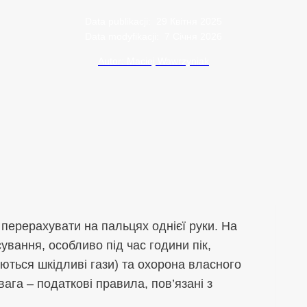
Data publikacji:
29 Квітня 2025
Data modyfikacji:
7 Січня 2026
Autor: Maciej Wawrzyniak
 перерахувати на пальцях однієї руки. На
ування, особливо під час години пік,
ться шкідливі гази) та охорона власного
вага – податкові правила, пов’язані з