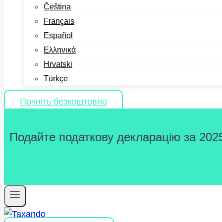
Čeština
Français
Español
Ελληνικά
Hrvatski
Türkçe
Почніть безкоштовно
Подайте податкову декларацію за 2025 