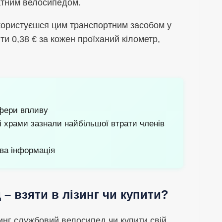
ватним велосипедом.
 користуєшся цим транспортним засобом у
ти 0,38 € за кожен проїханий кілометр,
сфери впливу
і храми зазнали найбільшої втрати членів
ива інформація
– взяти в лізинг чи купити?
зинг службовий велосипед чи купити свій