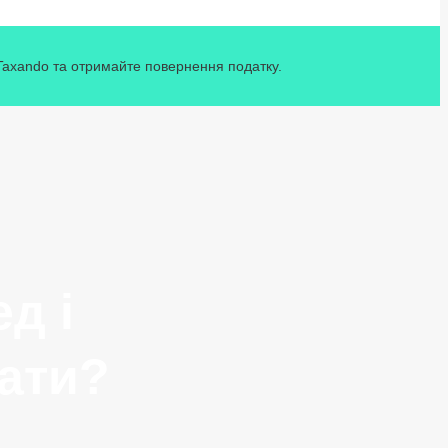
 Taxando та отримайте повернення податку.
д і
нати?