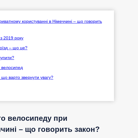
иватному користуванні в Німеччині – що говорить
з 2019 року
оїзд – що це?
купити?
а велосипед
 що варто звернути увагу?
го велосипеду при
чині – що говорить закон?