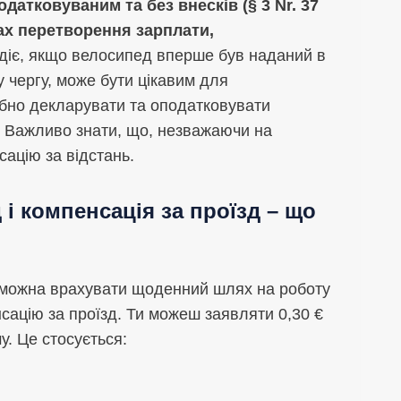
датковуваним та без внесків (§ 3 Nr. 37
ах перетворення зарплати,
діє, якщо велосипед вперше був наданий в
у чергу, може бути цікавим для
рібно декларувати та оподатковувати
. Важливо знати, що, незважаючи на
ацію за відстань.
і компенсація за проїзд – що
і можна врахувати щоденний шлях на роботу
ацію за проїзд. Ти можеш заявляти 0,30 €
у. Це стосується: