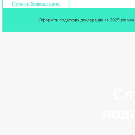
Почніть безкоштовно
Оформіть податкову декларацію за 2025 рік уже 
Сл
пода