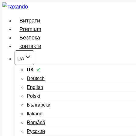
Перейти
до
Витрати
вмісту
Premium
Безпека
контакти
UA
UK
Deutsch
English
Polski
Български
Italiano
Română
Русский