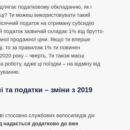
ідлягає податковому обкладанню, як і
иці? Ти можеш використовувати такий
ісячний податок на отриману субсидію
ей податок зазвичай складає 1% від брутто-
аної продажної ціни. Якщо ти вперше
і, то за правилом 1% ти повинен
2020 року – чверть. Ти також маєш
 роботу, адже ці поїздки – на відміну від
куванню.
та податки – зміни з 2019
ві стосовно службових велосипедів діє
 надається додатково до вже