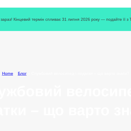
зараз! Кінцевий термін спливає 31 липня 2026 року — подайте її з
Home
»
Блог
»
Службовий велосипед і податки – що варто знати?
ужбовий велосипе
тки – що варто з