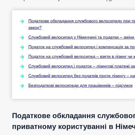
Податкове обкладання службового велосипеду при пр
закон?
Службовий велосипед у Німеччині та податки – зміни 
Податок на службовий велосипед і компенсація за пр
Податок на службовий велосипед – взяти в лізинг чи 
Службовий велосипед і податок – лізингові платежі з
Службовий велосипед без податків проти лізингу – на
Безподаткові велосипеди для працівників – підсумок
Податкове обкладання службово
приватному користуванні в Німеч