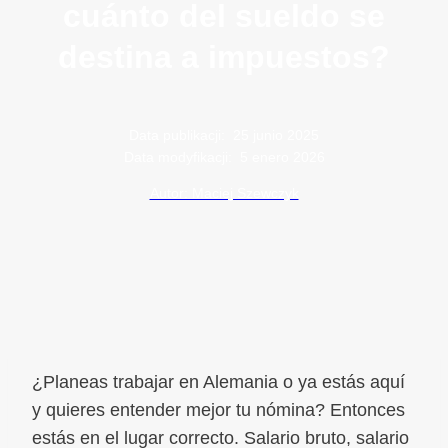
cuánto del sueldo se
destina a impuestos?
Data publikacji:
25 junio 2025
Data modyfikacji:
5 enero 2026
Autor: Maciej Szewczyk
¿Planeas trabajar en Alemania o ya estás aquí
y quieres entender mejor tu nómina? Entonces
estás en el lugar correcto. Salario bruto, salario