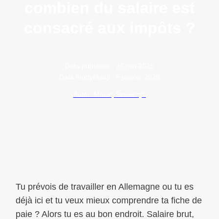
combien du salaire est
consacré aux impôts ?
Data publikacji:
25 juin 2025
Data modyfikacji:
6 janvier 2026
Autor: Maciej Szewczyk
Tu prévois de travailler en Allemagne ou tu es
déjà ici et tu veux mieux comprendre ta fiche de
paie ? Alors tu es au bon endroit. Salaire brut,