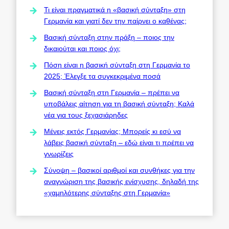
Τι είναι πραγματικά η «βασική σύνταξη» στη
Γερμανία και γιατί δεν την παίρνει ο καθένας;
Βασική σύνταξη στην πράξη – ποιος την
δικαιούται και ποιος όχι;
Πόση είναι η βασική σύνταξη στη Γερμανία το
2025; Έλεγξε τα συγκεκριμένα ποσά
Βασική σύνταξη στη Γερμανία – πρέπει να
υποβάλεις αίτηση για τη βασική σύνταξη; Καλά
νέα για τους ξεχασιάρηδες
Μένεις εκτός Γερμανίας; Μπορείς κι εσύ να
λάβεις βασική σύνταξη – εδώ είναι τι πρέπει να
γνωρίζεις
Σύνοψη – βασικοί αριθμοί και συνθήκες για την
αναγνώριση της βασικής ενίσχυσης, δηλαδή της
«χαμηλότερης σύνταξης στη Γερμανία»