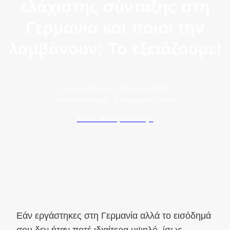
ελάχιστης σύνταξης στη
Γερμανία και ποιοι την
λαμβάνουν; Το εξετάζουμε!
Data publikacji:
23 Ιουνίου 2025
Data modyfikacji:
8 Ιανουαρίου 2026
Autor: Maciej Szewczyk
Εάν εργάστηκες στη Γερμανία αλλά το εισόδημά
σου δεν ήταν ποτέ ιδιαίτερα υψηλό, ίσως