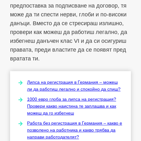
предпоставка за подписване на договор, тя
може да ти спести нерви, глоби и по-високи
данъци. Вместо да се стресираш излишно,
провери как можеш да работиш легално, да
избегнеш данъчен клас VI и да си осигуриш
правата, преди властите да се появят пред
вратата ти.
Липса на регистрация в Германия – можеш
ли да работиш легално и спокойно да спиш?
1000 евро глоба за липса на регистрация?
Провери какво наистина те заплашва и как
можеш да го избегнеш
Работа без регистрация в Германия – какво е
позволено на работника и какво трябва да
направи работодателят?