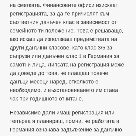
на сметката. Финансовите офиси изискват
регистрацията, за да те причислят към
съответния данъчен клас в зависимост от
семейното ти положение. Това е решаващо,
ако искаш да използваш предимствата на
други данъчни класове, като клас 3/5 за
съпрузи или данъчен клас 1 в Германия за
самотни лица. Липсата на регистрация може
да доведе до това, че плащаш повече
данъци месеци наред, отколкото е
необходимо, и възстановяването им става
чак при годишното отчитане.
Независимо дали имаш регистрация или
тепърва я планираш, помни, че работата в
Германия означава задължение за данъчно