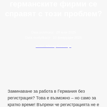
германските фирми се
справят с този проблем?
Data publikacji:
28 юли 2025
Data modyfikacji:
10 февруари 2026
Autor: Maciej Szewczyk
Заминаване за работа в Германия без
регистрация? Това е възможно – но само за
кратко време! Въпреки че регистрацията не е