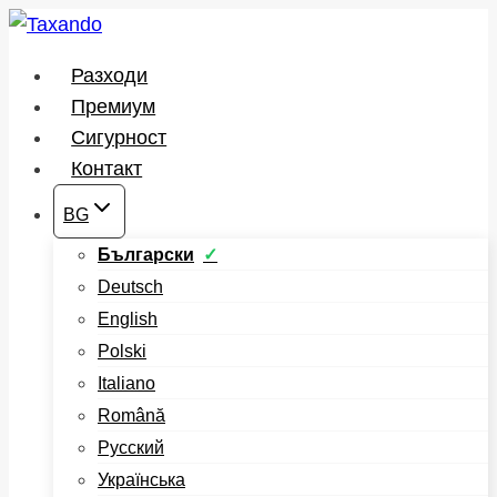
Към
съдържанието
Разходи
Премиум
Сигурност
Контакт
BG
Български
Deutsch
English
Polski
Italiano
Română
Русский
Українська