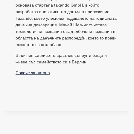
основава стартъпа taxando GmbH, в който
разработва иновативното данъчно приложение
Taxando, което улеснява подаването на годишната
данъчна декларация. Мачей Шевчик съчетава
технологични познания с задълбочени познания в
областта на данъчните разпоредби, което го прави
експерт в своята област.
В личния си живот е щастлив съпруг и баща и
живее със семейството си в Берлин.
Повече за автора