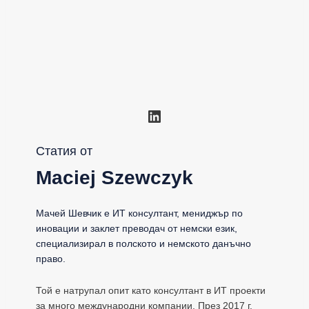
LinkedIn
Статия от
Maciej Szewczyk
Мачей Шевчик е ИТ консултант, мениджър по
иновации и заклет преводач от немски език,
специализирал в полското и немското данъчно
право.
Той е натрупал опит като консултант в ИТ проекти
за много международни компании. През 2017 г.