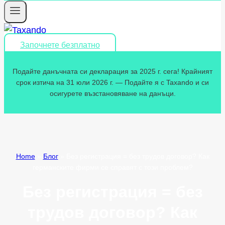
Започнете безплатно
Подайте данъчната си декларация за 2025 г. сега! Крайният
срок изтича на 31 юли 2026 г. — Подайте я с Taxando и си
осигурете възстановяване на данъци.
Home
»
Блог
»
Без регистрация = без трудов договор? Как
германските фирми се справят с този проблем?
Без регистрация = без
трудов договор? Как