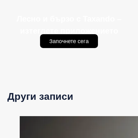
Лесно и бързо с Taxando –
изтеглете приложението
Започнете сега
Други записи