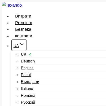
Перейти
до
Витрати
вмісту
Premium
Безпека
контакти
UA
UK
Deutsch
English
Polski
Български
Italiano
Română
Русский