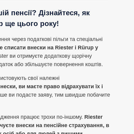
й пенсії? Дізнайтеся, як
p ще цього року!
ня через податкові пільги та спеціальні
 списати внески на Riester і Rürup у
ester ви отримуєте додаткову щорічну
даток або збільшуєте повернення коштів.
истовують свої належні
ески, ви маєте право відрахувати їх і
іше ви подасте заяву, тим швидше побачите
адження працює трохи по-іншому.
Riester
чуєте внески на пенсійне страхування, в
х осіб або для людей з вищими