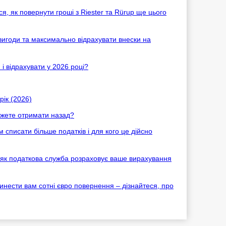
я, як повернути гроші з Riester та Rürup ще цього
 вигоди та максимально відрахувати внески на
 і відрахувати у 2026 році?
рік (2026)
ожете отримати назад?
 списати більше податків і для кого це дійсно
, як податкова служба розраховує ваше вирахування
нести вам сотні євро повернення – дізнайтеся, про