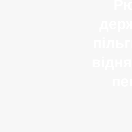
Рю
дер
пільг
відня
пе