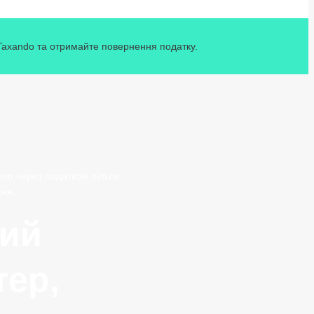
 Taxando та отримайте повернення податку.
ою через податкові пільги.
ння.
ний
тер,