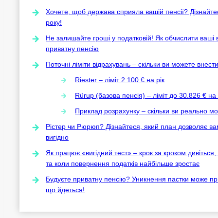
Хочете, щоб держава сприяла вашій пенсії? Дізнайтес
року!
Не залишайте гроші у податковій! Як обчислити ваші
приватну пенсію
Поточні ліміти відрахувань – скільки ви можете внести
Riester – ліміт 2.100 € на рік
Rürup (базова пенсія) – ліміт до 30.826 € на 
Приклад розрахунку – скільки ви реально м
Рістер чи Рюрюп? Дізнайтеся, який план дозволяє вам
вигідно
Як працює «вигідний тест» – крок за кроком дивіться
та коли повернення податків найбільше зростає
Будуєте приватну пенсію? Уникнення пастки може при
що йдеться!