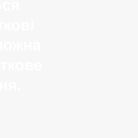
ься
кові
 можна
аткове
ня.