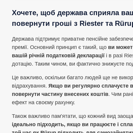
Хочете, щоб держава сприяла ваші
повернути гроші з Riester та Rüru
Держава підтримує приватне пенсійне забезпечен
премії. Основний принцип є такий, що
ви можете
вашій річній податковій декларації
і в разі Ri
дотацію. Таким чином, ви фактично знижуєте по
Це важливо, оскільки багато людей ще не викор
відрахування.
Якщо ви регулярно сплачуєте вн
повернути частину внесених коштів
. Чим ран
ефект на своєму рахунку.
Також важливо пам’ятати, що кожний вид заощ
ідеально підходить, якщо ви працюєте і спла
той час як Rürup підходить для самозайняти