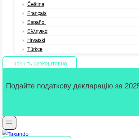
Čeština
Français
Español
Ελληνικά
Hrvatski
Türkçe
Почніть безкоштовно
Подайте податкову декларацію за 2025 