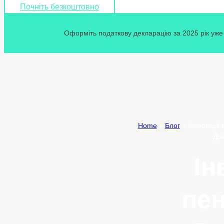
Почніть безкоштовно
Оформіть податкову декларацію за 2025 рік уже 
Home
»
Блог
»
Інвестиції
Діз
Ін
пен