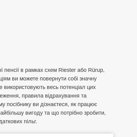
пенсії в рамках схем Riester або Rürup,
іям ви можете повернути собі значну
е використовують весь потенціал цих
меження, правила відрахування та
у посібнику ви дізнаєтеся, як працює
найбільшу вигоду та що потрібно зробити,
даткових пільг.