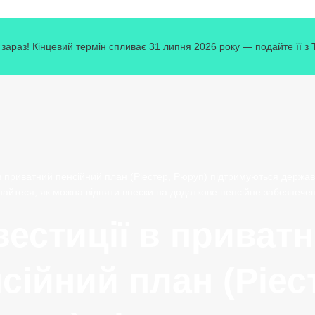
зараз! Кінцевий термін спливає 31 липня 2026 року — подайте її з
 в приватний пенсійний план (Ріестер, Рюруп) підтримуються держав
найтеся, як можна відняти внески на додаткове пенсійне забезпече
вестиції в приват
сійний план (Ріес