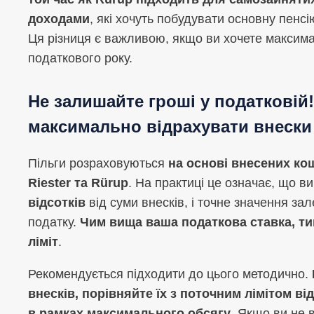
доходами
, які хочуть побудувати основну пенс
Ця різниця є важливою, якщо ви хочете максима
податкового року.
Не залишайте гроші у податковій!
максимально відрахувати внески
Пільги розраховуються
на основі внесених ко
Riester та Rürup
. На практиці це означає, що в
відсотків
від суми внесків, і точне значення зал
податку.
Чим вища ваша податкова ставка, т
ліміт
.
Рекомендується підходити до цього методично.
внесків, порівняйте їх з поточним лімітом ві
в рамках максимального обсягу
. Якщо ви не 