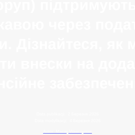
руп) підтримуют
жавою через подат
и. Дізнайтеся, як
ти внески на дод
нсійне забезпечен
Data publikacji:
2 Березня 2026
Data modyfikacji:
4 Березня 2026
Autor: Maciej Wawrzyniak