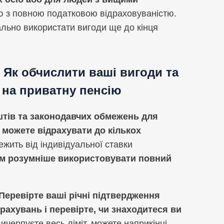
ію з повною податковою відраховуваністю.
льно використати вигоди ще до кінця
 Як обчислити ваші вигоди та
 на приватну пенсію
штів та законодавчих обмежень для
и
можете відрахувати до кількох
ежить від індивідуальної ставки
им розумніше використовувати повний
Перевірте ваші річні підтвердження
драхувань і перевірте, чи знаходитеся ви
вичерпуєте весь ліміт, можете наприкінці