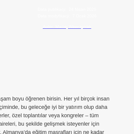
Data publikacji:
24 Nisan 2025
Data modyfikacji:
7 Ocak 2026
Autor: Maciej Wawrzyniak
aşam boyu öğrenen birisin. Her yıl birçok insan
biçiminde, bu geleceğe iyi bir yatırım olup daha
erler, özel toplantılar veya kongreler – tüm
aireleri, bu şekilde gelişmek isteyenler için
ır. Almanya’da eğitim masrafları için ne kadar