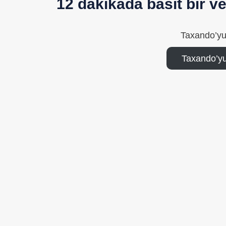
12 dakikada basit bir 
Taxando’yu
Taxando’yu