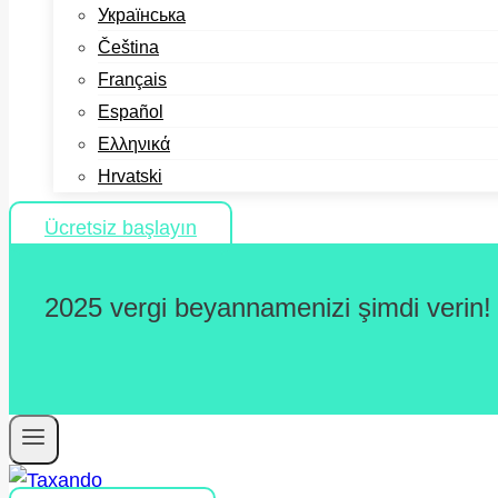
Українська
Čeština
Français
Español
Ελληνικά
Hrvatski
Ücretsiz başlayın
2025 vergi beyannamenizi şimdi verin!