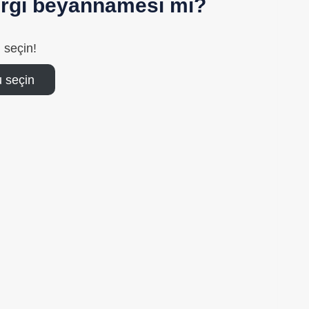
vergi beyannamesi mi?
 seçin!
 seçin