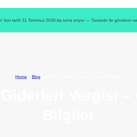
! Son tarih 31 Temmuz 2026'da sona eriyor — Taxando ile gönderin ve v
Home
»
Blog
»
Eğitim Giderleri Vergisi – Önemli Bilgiler
 Giderleri Vergisi –
Bilgiler