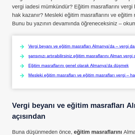
vergi iadesi mümkündür? Eğitim masraflarını vergi
hak kazanır? Mesleki eğitim masraflarını ve eğitim m
Bunu bu yazının devamında öğreneceksiniz – okuma
Vergi beyanı ve eğitim masrafları Almanya'da – vergi da
şansınızı artırabilirsiniz.eğitim masraflarını Alman vergi
Eğitim masraflarını genel olarak Almanya'da düşmek
Mesleki eğitim masrafları ve eğitim masrafları vergi – ha
Vergi beyanı ve eğitim masrafları
Al
açısından
Buna düşünmeden önce,
eğitim masraflarını
Alm