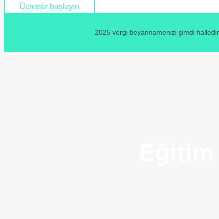
Ücretsiz başlayın
2025 vergi beyannamenizi şimdi halledin
Eğitim