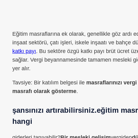
Eğitim masraflarına ek olarak, genellikle göz ardı e
inşaat sektörü, çatı işleri, iskele inşaatı ve bahçe d
katkı payı
. Bu sektöre özgü katkı payı brüt ücret üze
sağlar. Vergi beyannamesinde tamamen mesleki gide
yer alır.
Tavsiye: Bir katılım belgesi ile
masraflarınızı ver
masrafı olarak gösterme
.
şansınızı artırabilirsiniz.
eğitim masr
hangi
giderleri tanıyabilir?
Bir mesleki gelişim
vergiden
d