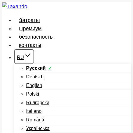
Перейти
к
Затраты
содержимому
Премиум
безопасность
контакты
RU
Русский
Deutsch
English
Polski
Български
Italiano
Română
Українська