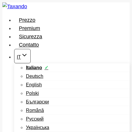
Salta
al
Prezzo
contenuto
Premium
Sicurezza
Contatto
IT
Italiano
Deutsch
English
Polski
Български
Română
Русский
Українська