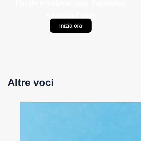
Facile e veloce con Taxando:
scarica l’app
Inizia ora
Altre voci