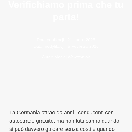
Verifichiamo prima che tu
parta!
Data publikacji:
21 Luglio 2025
Data modyfikacji:
5 Febbraio 2026
Autor: Maciej Wawrzyniak
La Germania attrae da anni i conducenti con
autostrade gratuite, ma non tutti sanno quando
si può davvero guidare senza costi e quando