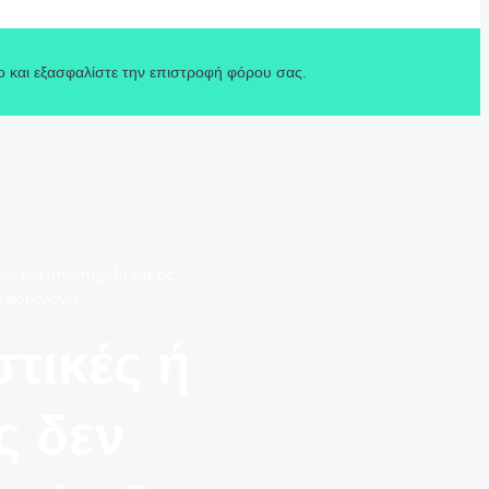
o και εξασφαλίστε την επιστροφή φόρου σας.
νο μια υποστήριξη για τις
 φορολογία.
στικές ή
ς δεν