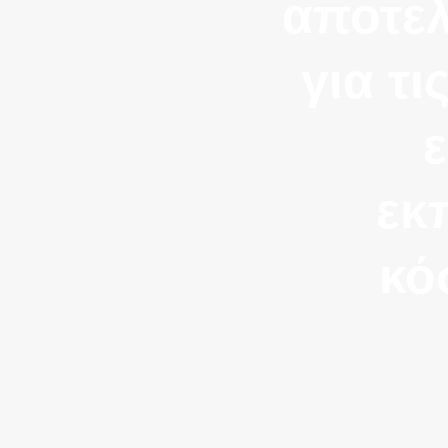
αποτελ
για τ
εκ
κό