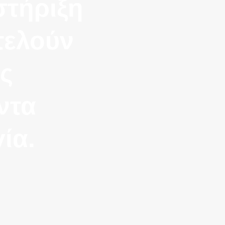
στήριξη
τελούν
ς
ντα
ία.