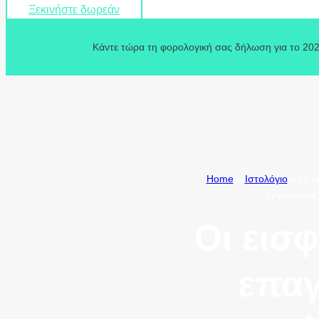
Ξεκινήστε δωρεάν
Κάντε τώρα τη φορολογική σας δήλωση για το 202
Home
»
Ιστολόγιο
»
Οι ε
οργανώσεις
Οι εισφ
επαγ