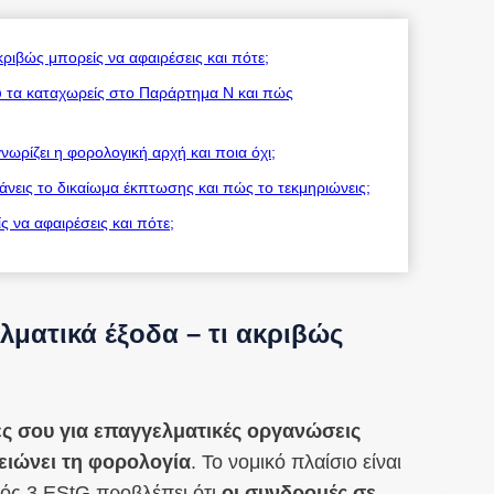
ριβώς μπορείς να αφαιρέσεις και πότε;
 τα καταχωρείς στο Παράρτημα Ν και πώς
ωρίζει η φορολογική αρχή και ποια όχι;
άνεις το δικαίωμα έκπτωσης και πώς το τεκμηριώνεις;
 να αφαιρέσεις και πότε;
λματικά έξοδα – τι ακριβώς
ες σου για επαγγελματικές οργανώσεις
ειώνει τη φορολογία
. Το νομικό πλαίσιο είναι
ός 3 EStG προβλέπει ότι
οι συνδρομές σε