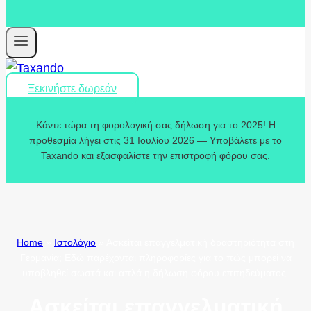
Ξεκινήστε δωρεάν
Κάντε τώρα τη φορολογική σας δήλωση για το 2025! Η
προθεσμία λήγει στις 31 Ιουλίου 2026 — Υποβάλετε με το
Taxando και εξασφαλίστε την επιστροφή φόρου σας.
Home
»
Ιστολόγιο
»
Ασκείται επαγγελματική δραστηριότητα στη
Γερμανία; Εδώ παρέχονται πληροφορίες για το πώς μπορεί να
υποβληθεί σωστά και απλά η δήλωση φόρου επιτηδεύματος.
Ασκείται επαγγελματική