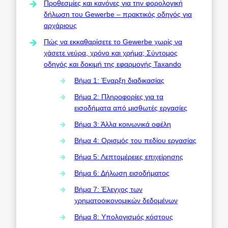
Προθεσμίες και κανόνες για την φορολογική
δήλωση του Gewerbe – πρακτικός οδηγός για
αρχάριους
Πώς να εκκαθαρίσετε το Gewerbe χωρίς να
χάσετε νεύρα, χρόνο και χρήμα; Σύντομος
οδηγός και δοκιμή της εφαρμογής Taxando
Βήμα 1: Έναρξη διαδικασίας
Βήμα 2: Πληροφορίες για τα
εισοδήματα από μισθωτές εργασίες
Βήμα 3: Άλλα κοινωνικά οφέλη
Βήμα 4: Ορισμός του πεδίου εργασίας
Βήμα 5: Λεπτομέρειες επιχείρησης
Βήμα 6: Δήλωση εισοδήματος
Βήμα 7: Έλεγχος των
χρηματοοικονομικών δεδομένων
Βήμα 8: Υπολογισμός κόστους