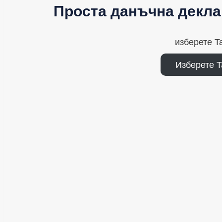
Проста данъчна декла
изберете T
Изберете T