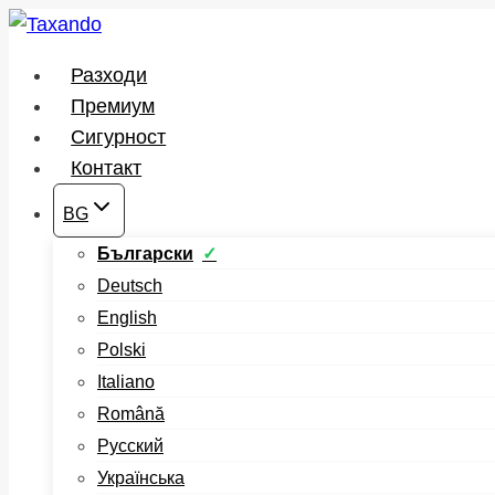
Към
съдържанието
Разходи
Премиум
Сигурност
Контакт
BG
Български
Deutsch
English
Polski
Italiano
Română
Русский
Українська