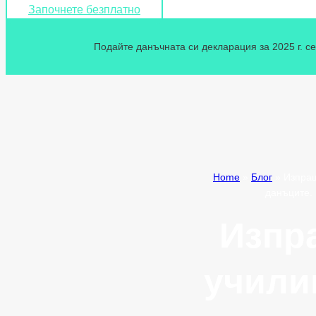
Започнете безплатно
Подайте данъчната си декларация за 2025 г. се
Home
»
Блог
»
Изпращ
данъците. 
Изпра
учили