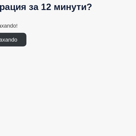
рация за 12 минути?
axando!
axando