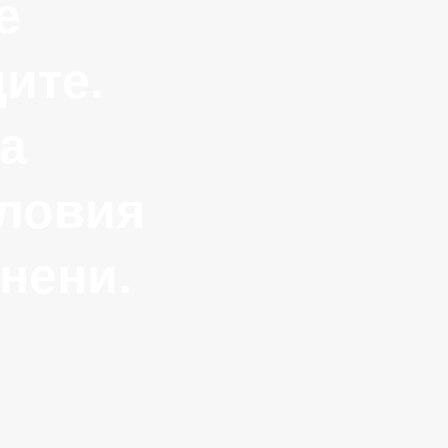
е
ите.
са
словия
нени.