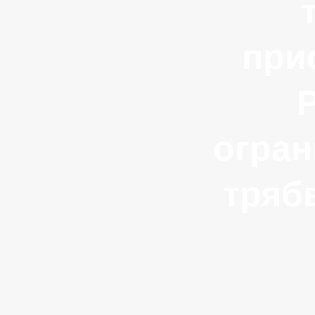
при
Р
огран
тряб