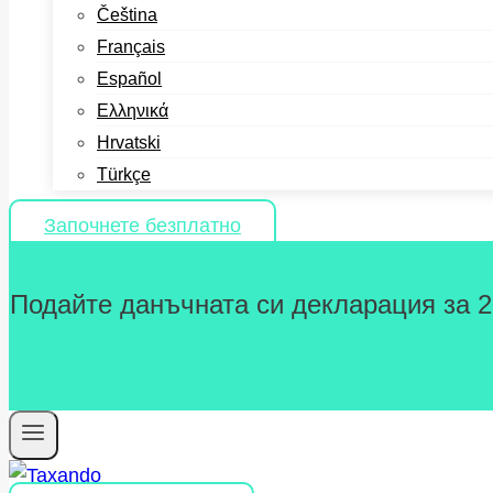
Čeština
Français
Español
Ελληνικά
Hrvatski
Türkçe
Започнете безплатно
Подайте данъчната си декларация за 202