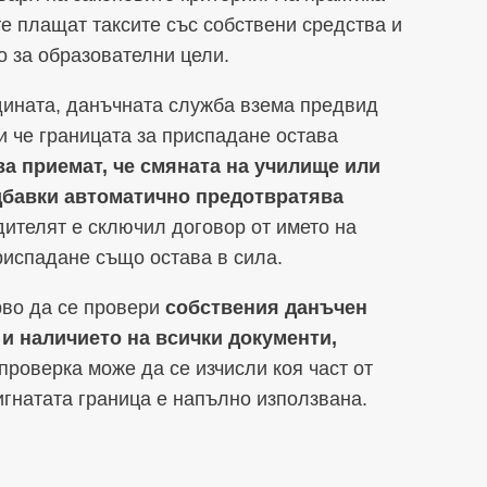
те плащат таксите със собствени средства и
 за образователни цели.
дината, данъчната служба взема предвид
и че границата за приспадане остава
а приемат, че смяната на училище или
дбавки автоматично предотвратява
дителят е сключил договор от името на
риспадане също остава в сила.
рво да се провери
собствения данъчен
 и наличието на всички документи,
 проверка може да се изчисли коя част от
игнатата граница е напълно използвана.