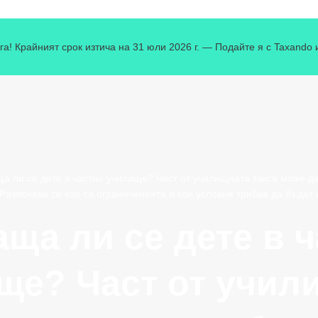
га! Крайният срок изтича на 31 юли 2026 г. — Подайте я с Taxando 
а ли се дете в частно училище? Част от училищната такса може д
Разяснява се кои са ограниченията и кои условия трябва да бъдат
ща ли се дете в 
ще? Част от учил