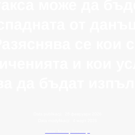
такса може да бъд
спадната от данъц
азяснява се кои 
иченията и кои у
ва да бъдат изпъл
Data publikacji:
28 февруари 2026
Data modyfikacji:
4 март 2026
Autor: Maciej Szewczyk