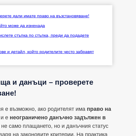
верете дали имате право на възстановяване!
ойто може да изненада
слете стъпка по стъпка, преди да подадете
ве и детайл, който родителите често забравят
ища и данъци – проверете
ване!
ия е възможно, ако родителят има
право на
и е
неограничено данъчно задължен в
 не само плащането, но и данъчния статус
варя на законовите критерии. На практика