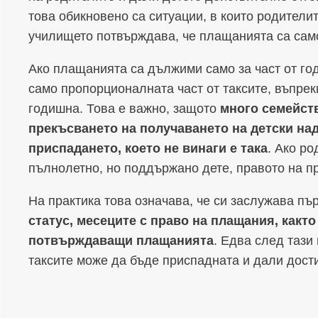
това обикновено са ситуации, в които родители
училището потвърждава, че плащанията са само
Ако плащанията са дължими само за част от го
само пропорционалната част от таксите, въпрек
годишна. Това е важно, защото
много семейств
прекъсването на получаването на детски на
приспадането, което не винаги е така
. Ако ро
пълнолетно, но поддържано дете, правото на п
На практика това означава, че си заслужава пъ
статус, месеците с право на плащания, както
потвърждаващи плащанията
. Едва след тази
таксите може да бъде приспадната и дали дост