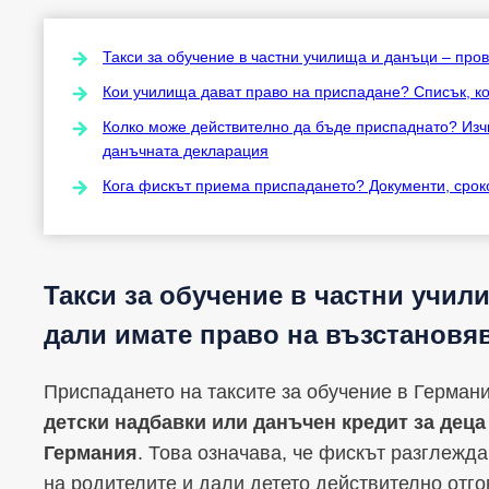
Такси за обучение в частни училища и данъци – про
Кои училища дават право на приспадане? Списък, к
Колко може действително да бъде приспаднато? Изчи
данъчната декларация
Кога фискът приема приспадането? Документи, сроко
Такси за обучение в частни учил
дали имате право на възстановя
Приспадането на таксите за обучение в Герман
детски надбавки или данъчен кредит за деца
Германия
. Това означава, че фискът разглежда
на родителите и дали детето действително отго