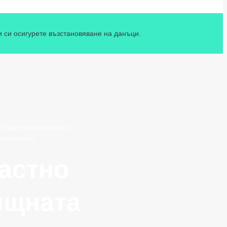
и си осигурете възстановяване на данъци.
а бъде приспадната от
 изпълнени.
частно
ищната