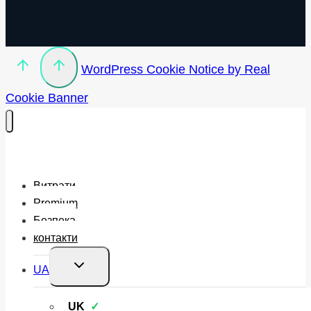
WordPress Cookie Notice by Real
Cookie Banner
Витрати
Premium
Безпека
контакти
Перемкнути
UA
меню
нащадка
UK