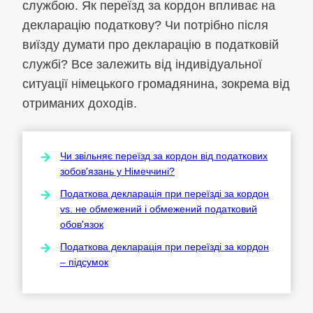
службою. Як переїзд за кордон впливає на
декларацію податкову? Чи потрібно після
виїзду думати про декларацію в податковій
службі? Все залежить від індивідуальної
ситуації німецького громадянина, зокрема від
отриманих доходів.
Чи звільняє переїзд за кордон від податкових
зобов'язань у Німеччині?
Податкова декларація при переїзді за кордон
vs. не обмежений і обмежений податковий
обов'язок
Податкова декларація при переїзді за кордон
– підсумок