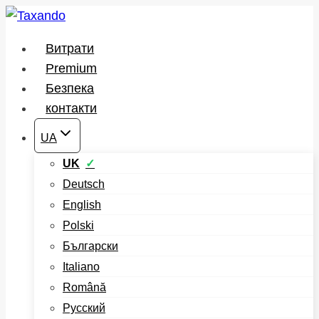
Перейти
до
Витрати
вмісту
Premium
Безпека
контакти
UA
UK
Deutsch
English
Polski
Български
Italiano
Română
Русский