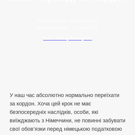
Data publikacji:
24 Квітня 2025
Data modyfikacji:
7 Січня 2026
Autor: Maciej Wawrzyniak
У наш час абсолютно нормально переїхати
за кордон. Хоча цей крок не має
безпосередніх наслідків, особи, які
виїжджають з Німеччини, не повинні забувати
свої обов’язки перед німецькою податковою