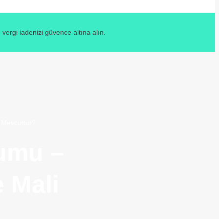
ergi iadenizi güvence altına alın.
 Mevcuttur?
umu –
 Mali