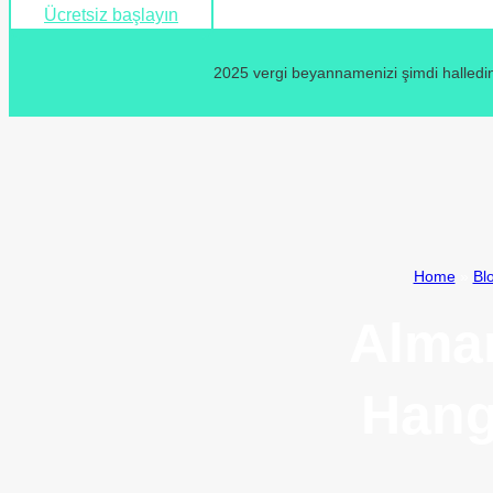
Ücretsiz başlayın
2025 vergi beyannamenizi şimdi halledin
Home
»
Bl
Alma
Hang