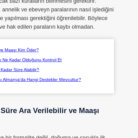
k bazı kuralların bilinmesini gerektirir.
annelik ve ebeveyn paralarının nasıl işlediğini
yapılması gerektiğini öğrenilebilir. Böylece
z ve hak edilen paraların kaybı olmadan.
 ve Maaşı Kim Öder?
ak Ne Kadar Olduğunu Kontrol Et
adar Süre Alabilir?
sı Almanya'da Hangi Destekler Mevcuttur?
üre Ara Verilebilir ve Maaşı
 bir formalite değil, doğuma ve çocukla ilk