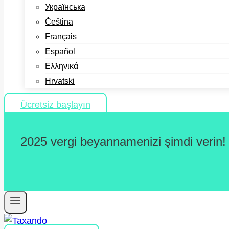
Українська
Čeština
Français
Español
Ελληνικά
Hrvatski
Ücretsiz başlayın
2025 vergi beyannamenizi şimdi verin!