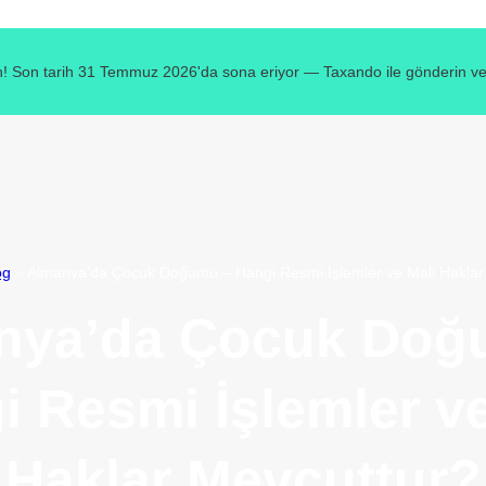
! Son tarih 31 Temmuz 2026'da sona eriyor — Taxando ile gönderin ve v
og
»
Almanya’da Çocuk Doğumu – Hangi Resmi İşlemler ve Mali Haklar
nya’da Çocuk Doğ
i Resmi İşlemler ve
Haklar Mevcuttur?