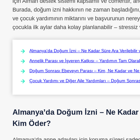
için Alman destek sistemi kapsamlı ve cömerttir, anca
Burada, doğum izni hakkının ne zaman başladığını, 
ve çocuk yardımının miktarını ve başvurunun nereye 
çocukla ilk aylar daha kolay planlanabilir – stressi
Almanya'da Doğum İzni – Ne Kadar Süre Ara Verilebilir
Annelik Parası ve İşveren Katkısı – Yardımın Tam Olar
Doğum Sonrası Ebeveyn Parası – Kim, Ne Kadar ve Ne K
Çocuk Yardımı ve Diğer Aile Yardımları – Doğum Sonra
Almanya’da Doğum İzni – Ne Kadar S
Kim Öder?
Almanya’da anne adayları için koruma süresi sadece