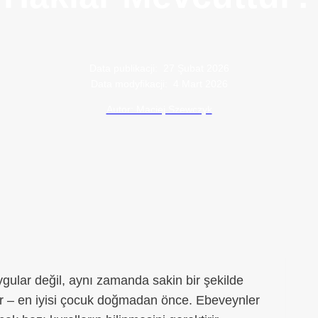
Data publikacji:
27 Şubat 2026
Data modyfikacji:
4 Mart 2026
Autor: Maciej Szewczyk
lar değil, aynı zamanda sakin bir şekilde
lir – en iyisi çocuk doğmadan önce. Ebeveynler