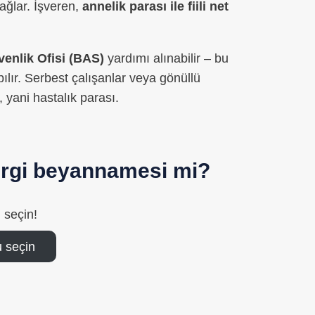
sağlar. İşveren,
annelik parası ile fiili net
enlik Ofisi (BAS)
yardımı alınabilir – bu
lır. Serbest çalışanlar veya gönüllü
, yani hastalık parası.
vergi beyannamesi mi?
 seçin!
 seçin