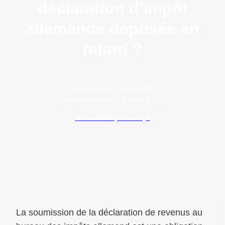
déclaration d’impôt
allemande déposée en
retard ?
Data publikacji:
8 mai 2025
Data modyfikacji:
9 mars 2026
Autor: Maciej Szewczyk
La soumission de la déclaration de revenus au