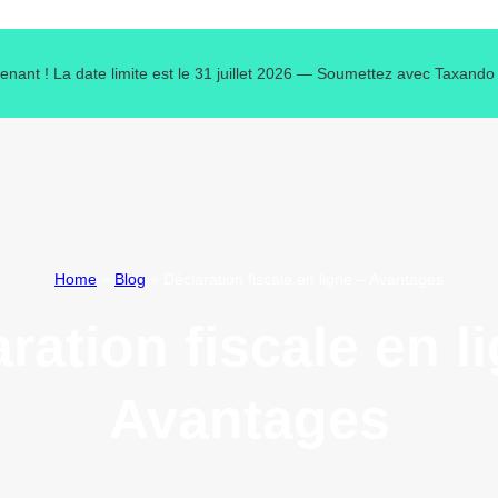
tenant ! La date limite est le 31 juillet 2026 — Soumettez avec Taxand
Home
»
Blog
»
Déclaration fiscale en ligne – Avantages
ration fiscale en l
Avantages