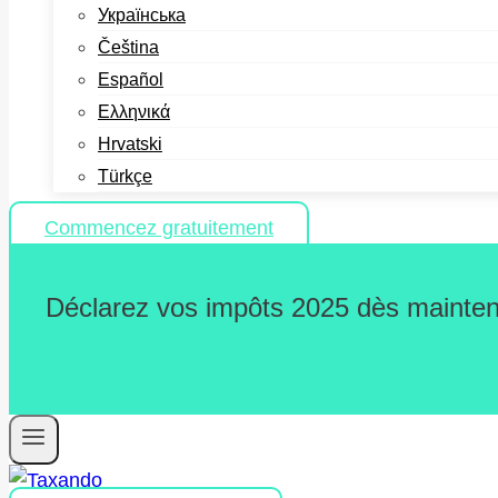
Українська
Čeština
Español
Ελληνικά
Hrvatski
Türkçe
Commencez gratuitement
Déclarez vos impôts 2025 dès maintena