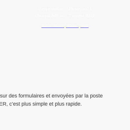
Data publikacji:
25 juin 2024
Data modyfikacji:
7 janvier 2026
Autor: Maciej Wawrzyniak
s sur des formulaires et envoyées par la poste
R, c’est plus simple et plus rapide.