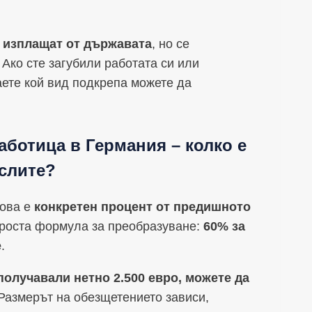
е изплащат от държавата
, но се
 Ако сте загубили работата си или
аете кой вид подкрепа можете да
аботица в Германия – колко е
ислите?
това е
конкретен процент от предишното
 проста формула за преобразуване:
60% за
е
.
получавали нетно 2.500 евро, можете да
 Размерът на обезщетението зависи,