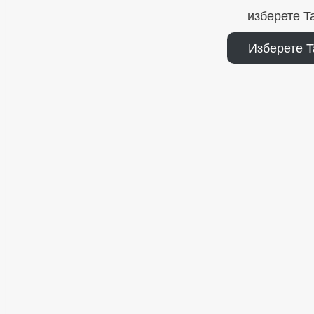
изберете T
Изберете T