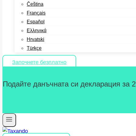
Čeština
Français
Español
Ελληνικά
Hrvatski
Türkçe
Започнете безплатно
Подайте данъчната си декларация за 202