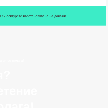
и си осигурете възстановяване на данъци.
 ви се полага!
я?
етение
олага!