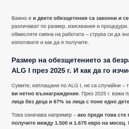
Важно е
и двете обезщетения са законни и с
различават по размер, изисквания и процедури.
обмисляте смяна на работата – струва си да зн
използвате и как да я получите.
Размер на обезщетението за безр
ALG I през 2025 г. И как да го изч
Сумите, изплащани по ALG I, не са случайни – 
ви нетно възнаграждение
. През 2025 г. важи
лица без деца и 67% за лица с поне едно дет
Това означава например –
ако преди това сте 
получите между 1.500 и 1.675 евро на месец
.