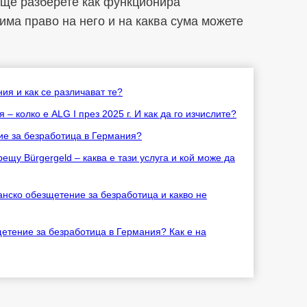
я ще разберете как функционира
 има право на него и на каква сума можете
ия и как се различават те?
 колко е ALG I през 2025 г. И как да го изчислите?
ие за безработица в Германия?
щу Bürgergeld – каква е тази услуга и кой може да
анско обезщетение за безработица и какво не
етение за безработица в Германия? Как е на