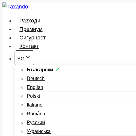
Към
съдържанието
Разходи
Премиум
Сигурност
Контакт
BG
Български
Deutsch
English
Polski
Italiano
Română
Русский
Українська