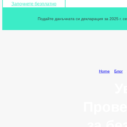
Започнете безплатно
Подайте данъчната си декларация за 2025 г. се
Home
»
Блог
У
Прове
за бе