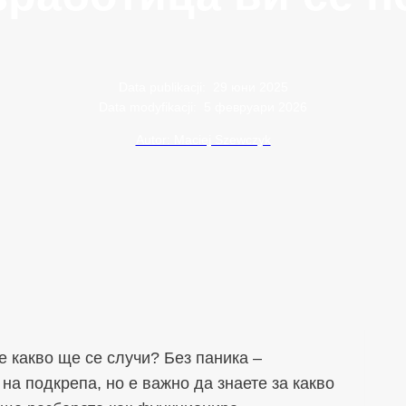
Data publikacji:
29 юни 2025
Data modyfikacji:
5 февруари 2026
Autor: Maciej Szewczyk
е какво ще се случи? Без паника –
а подкрепа, но е важно да знаете за какво