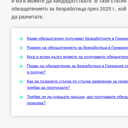
и кога можете да кандидатствате. В тази стати
обезщетението за безработица през 2025 г., кой
да разчитате.
Какви обезщетения получават безработните в Герман
Размер на обезщетението за безработица в Германия –
Кога и колко дълго можете да получавате обезщетен
Право на обезщетение за безработица в Германия сре
я получи?
Как да подадете стъпка по стъпка заявление за герм
трябва да пропускате?
Трябва ли да плащате данъци, ако получавате обезщ
практика?