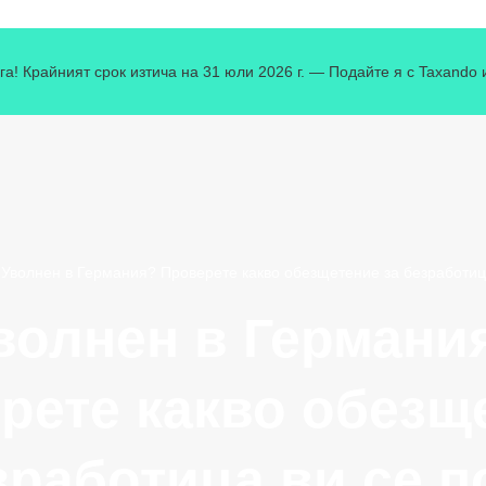
га! Крайният срок изтича на 31 юли 2026 г. — Подайте я с Taxando 
»
Уволнен в Германия? Проверете какво обезщетение за безработица
волнен в Германи
рете какво обезщ
зработица ви се п