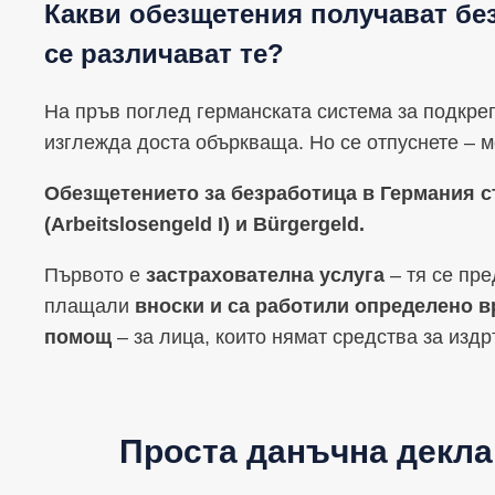
Какви обезщетения получават без
се различават те?
На пръв поглед германската система за подкреп
изглежда доста объркваща. Но се отпуснете – м
Обезщетението за безработица в Германия 
(Arbeitslosengeld I) и Bürgergeld.
Първото е
застрахователна услуга
– тя се пре
плащали
вноски и са работили определено 
помощ
– за лица, които нямат средства за издр
Проста данъчна декла