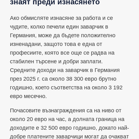
знаят преди изнасянето
Ако обмисляте изнасяне за работа и се
чудите, колко печели един заварчик в
Германия, може да бъдете положително
изненадани, защото това е една от
професиите, която все още се радва на
стабилен търсене и добри заплати.
Средните доходи на заварчик в Германия
през 2025 г. са около 38 300 евро брутно
годишно, което съответства на около 3 192
евро месечно.
Почасовите възнаграждения са на ниво от
около 20 евро на час, а долната граница на
доходите е 32 500 евро годишно, докато най-
добре платените заварчици могат да очакват