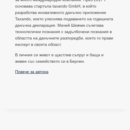
основава стартъпа taxando GmbH, в който
разработва иновативното данъчно приложение
Taxando, което улеснява подаването на годишната
данъчна декларация. Мачей Шевчик съчетава
технологични познания с задълбочени познания в
областта на данъчните разпоредби, което го прави
експерт в своята област.
В личния си живот е щастлив съпруг и баща и
живее със семейството си в Берлин.
Повече за автора