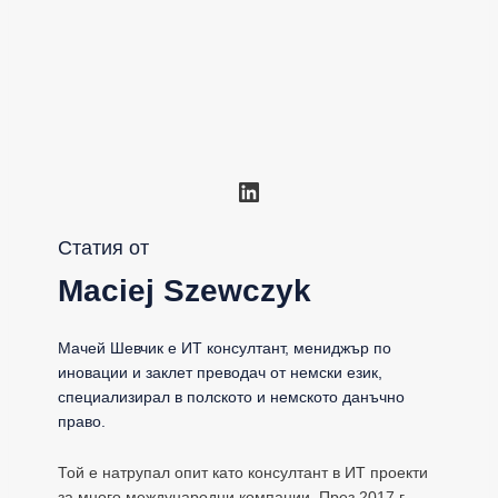
LinkedIn
Статия от
Maciej Szewczyk
Мачей Шевчик е ИТ консултант, мениджър по
иновации и заклет преводач от немски език,
специализирал в полското и немското данъчно
право.
Той е натрупал опит като консултант в ИТ проекти
за много международни компании. През 2017 г.