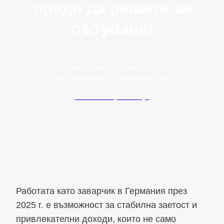
преди да решите за
пътуване!
Data publikacji:
18 юли 2025
Data modyfikacji:
5 февруари 2026
Autor: Maciej Szewczyk
Работата като заварчик в Германия през
2025 г. е възможност за стабилна заетост и
привлекателни доходи, които не само