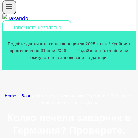
Започнете безплатно
Подайте данъчната си декларация за 2025 г. сега! Крайният
срок изтича на 31 юли 2026 г. — Подайте я с Taxando и си
осигурете възстановяване на данъци.
Home
»
Блог
»
Колко печели заварчик в Германия? Проверете,
преди да решите за пътуване!
Колко печели заварчик в
Германия? Проверете,