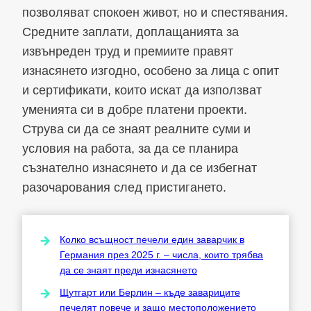
позволяват спокоен живот, но и спестявания.
Средните заплати, доплащанията за
извънреден труд и премиите правят
изнасянето изгодно, особено за лица с опит
и сертификати, които искат да използват
уменията си в добре платени проекти.
Струва си да се знаят реалните суми и
условия на работа, за да се планира
съзнателно изнасянето и да се избегнат
разочарования след пристигането.
Колко всъщност печели един заварчик в
Германия през 2025 г. – числа, които трябва
да се знаят преди изнасянето
Щутгарт или Берлин – къде завариците
печелят повече и защо местоположението