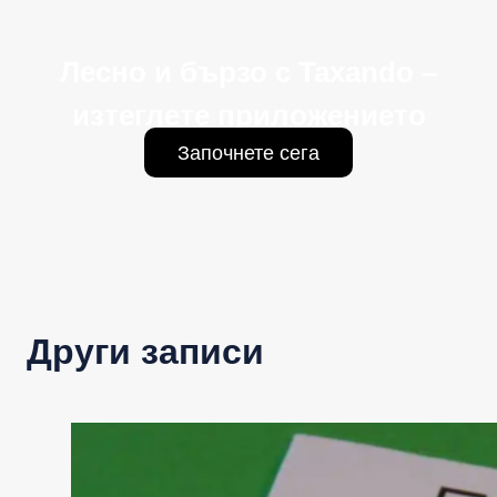
Лесно и бързо с Taxando –
изтеглете приложението
Започнете сега
Други записи