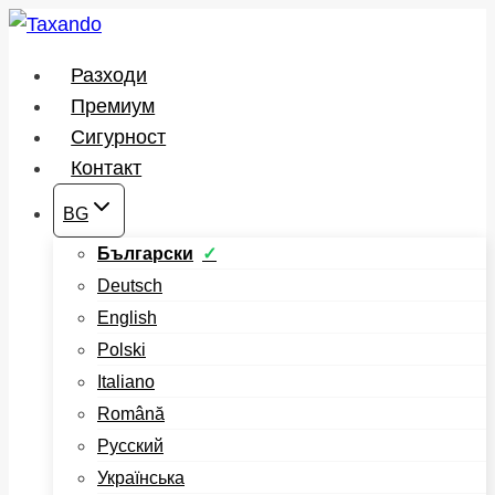
Към
съдържанието
Разходи
Премиум
Сигурност
Контакт
BG
Български
Deutsch
English
Polski
Italiano
Română
Русский
Українська