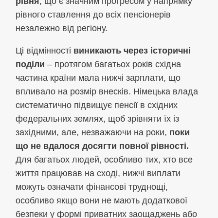
рівня
, що є значним прогресом у напрямку
рівного ставлення до всіх пенсіонерів
незалежно від регіону.
Ці відмінності
виникають через історичні
поділи
– протягом багатьох років східна
частина країни мала нижчі зарплати, що
впливало на розмір внесків. Німецька влада
систематично підвищує пенсії в східних
федеральних землях, щоб зрівняти їх із
західними, але, незважаючи на роки,
поки
що не вдалося досягти повної рівності.
Для багатьох людей, особливо тих, хто все
життя працював на сході, нижчі виплати
можуть означати фінансові труднощі,
особливо якщо вони не мають додаткової
безпеки у формі приватних заощаджень або