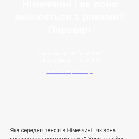
Німеччині і як вона
змінюється з роками?
Перевір!
Data publikacji:
19 Червня 2025
Data modyfikacji:
7 Січня 2026
Autor: Maciej Szewczyk
Яка середня пенсія в Німеччині і як вона
змінювалася протягом років? Хоча пенсійні