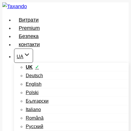
Перейти
до
Витрати
вмісту
Premium
Безпека
контакти
UA
UK
Deutsch
English
Polski
Български
Italiano
Română
Русский