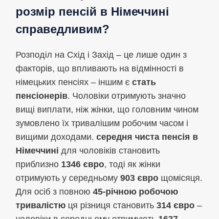
розмір пенсій в Німеччині
справедливим?
Розподіл на Схід і Захід – це лише один з
факторів, що впливають на відмінності в
німецьких пенсіях – іншим є
стать
пенсіонерів
. Чоловіки отримують значно
вищі виплати, ніж жінки, що головним чином
зумовлено їх тривалішим робочим часом і
вищими доходами.
середня чиста пенсія в
Німеччині
для чоловіків становить
приблизно
1346 євро
, тоді як жінки
отримують у середньому
903 євро
щомісяця.
Для осіб з повною
45-річною робочою
тривалістю
ця різниця становить
314 євро
–
чоловіки в середньому отримують
1637