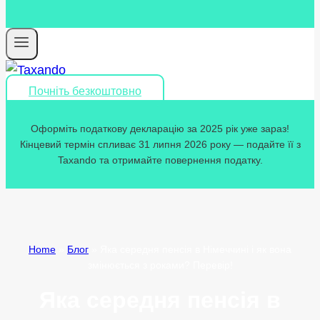
Почніть безкоштовно
Оформіть податкову декларацію за 2025 рік уже зараз!
Кінцевий термін спливає 31 липня 2026 року — подайте її з
Taxando та отримайте повернення податку.
Home
»
Блог
»
Яка середня пенсія в Німеччині і як вона
змінюється з роками? Перевір!
Яка середня пенсія в