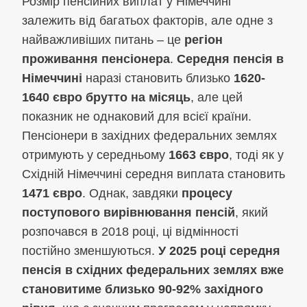
Розмір пенсійних виплат у Німеччині
залежить від багатьох факторів, але одне з
найважливіших питань – це
регіон
проживання пенсіонера
.
Середня пенсія в
Німеччині
наразі становить близько
1620-
1640 євро брутто на місяць
, але цей
показник не однаковий для всієї країни.
Пенсіонери в західних федеральних землях
отримують у середньому
1663 євро
, тоді як у
Східній Німеччині середня виплата становить
1471 євро
. Однак, завдяки
процесу
поступового вирівнювання пенсій
, який
розпочався в 2018 році, ці відмінності
постійно зменшуються.
У 2025 році середня
пенсія в східних федеральних землях вже
становитиме близько 90-92% західного