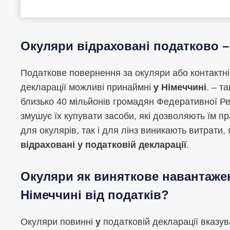
Окуляри
відраховані податково 
Податкове повернення за окуляри або контактні 
декларації можливі принаймні
у Німеччині
. – т
близько 40 мільйонів громадян Федеративної Ре
змушує їх купувати засоби, які дозволяють їм п
для окулярів, так і для лінз виникають витрати, 
відраховані у податковій декларації
.
Окуляри як виняткове навантажен
Німеччині від податків?
Окуляри повинні
у
податковій декларації вказув