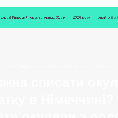
зараз! Кінцевий термін спливає 31 липня 2026 року — подайте її з
списати окуляри з податку в Німеччині? – Як списати окуляри з под
ожна списати окул
атку в Німеччині? 
ти окуляри з под