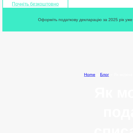
Почніть безкоштовно
Оформіть податкову декларацію за 2025 рік уже 
Home
»
Блог
»
Як можна 
Як м
под
списа