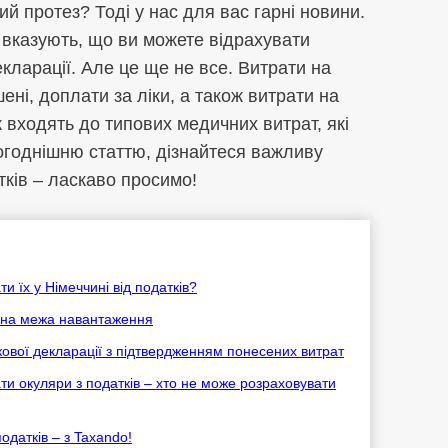
ий протез? Тоді у нас для вас гарні новини.
 вказують, що ви можете відрахувати
екларації. Але це ще не все. Витрати на
ені, доплати за ліки, а також витрати на
ож входять до типових медичних витрат, які
огоднішню статтю, дізнайтеся важливу
тків – ласкаво просимо!
 їх у Німеччині від податків?
льна межа навантаження
кової декларації з підтвердженням понесених витрат
ати окуляри з податків – хто не може розраховувати
податків – з Taxando!