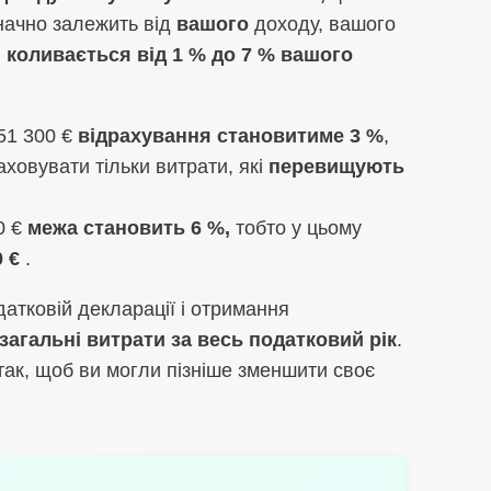
значно залежить від
вашого
доходу, вашого
и
коливається від 1 % до 7 % вашого
51 300 €
відрахування становитиме 3 %
,
ховувати тільки витрати, які
перевищують
0 €
межа становить 6 %,
тобто у цьому
0 €
.
датковій декларації і отримання
загальні витрати за весь податковий рік
.
так, щоб ви могли пізніше зменшити своє