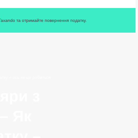
 Taxando та отримайте повернення податку.
атку – ось як це робиться
яри з
– Як
атку –