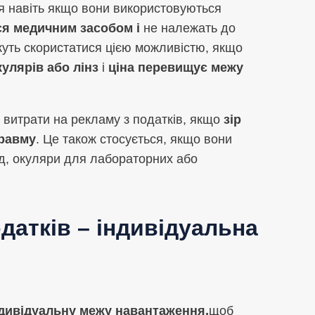
ся навіть якщо вони використовуються
я медичним засобом і
не належать до
жуть скористатися цією можливістю, якщо
улярів або лінз
і
ціна перевищує межу
к витрати на рекламу з податків, якщо
зір
травму
. Це також стосується, якщо вони
ад, окуляри для лабораторних або
датків – індивідуальна
дивідуальну межу навантаження,
щоб