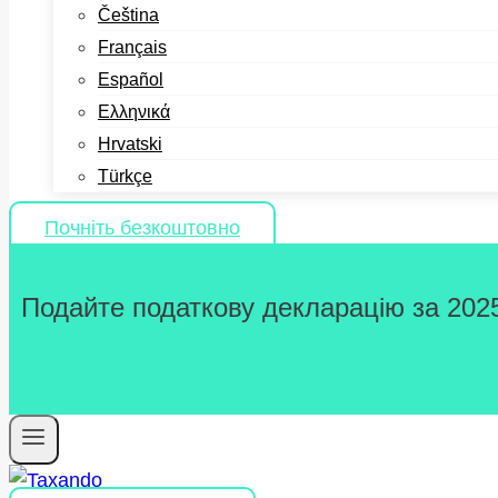
Čeština
Français
Español
Ελληνικά
Hrvatski
Türkçe
Почніть безкоштовно
Подайте податкову декларацію за 2025 