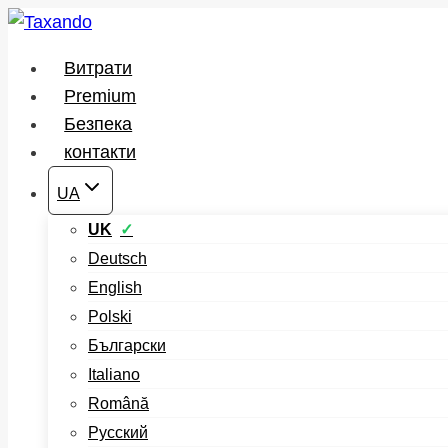
Перейти
до
Витрати
вмісту
Premium
Безпека
контакти
UA
UK
Deutsch
English
Polski
Български
Italiano
Română
Русский