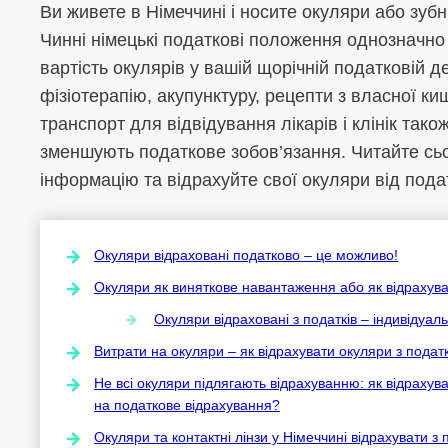
Ви живете в Німеччині і носите окуляри або зубн
Чинні німецькі податкові положення однозначно
вартість окулярів у вашій щорічній податковій д
фізіотерапію, акупунктуру, рецепти з власної киш
транспорт для відвідування лікарів і клінік так
зменшують податкове зобов’язання. Читайте сь
інформацію та відрахуйте свої окуляри від пода
Окуляри відраховані податково – це можливо!
Окуляри як виняткове навантаження або як відрахувати
Окуляри відраховані з податків – індивідуа
Витрати на окуляри – як відрахувати окуляри з подат
Не всі окуляри підлягають відрахуванню: як відрахув
на податкове відрахування?
Окуляри та контактні лінзи у Німеччині відрахувати з 