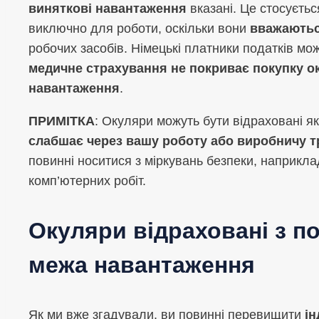
виняткові навантаження
вказані. Це стосуєть
виключно для роботи, оскільки вони
вважаютьс
робочих засобів. Німецькі платники податків мо
медичне страхування не покриває покупку ок
навантаження
.
ПРИМІТКА
: Окуляри можуть бути відраховані я
слабшає через вашу роботу або виробничу 
повинні носитися з міркувань безпеки, наприкл
комп’ютерних робіт.
Окуляри відраховані з по
межа навантаження
Як ми вже згадували, ви повинні перевищити
ін