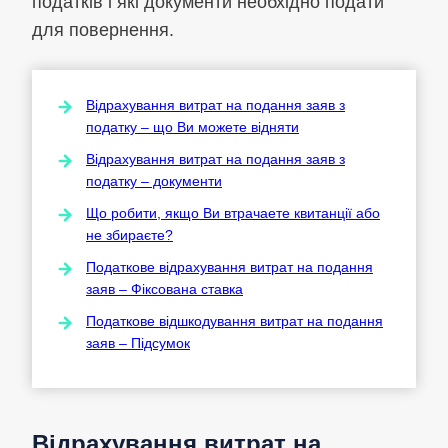
податків і які документи необхідно подати
для повернення.
Відрахування витрат на подання заяв з
податку – що Ви можете відняти
Відрахування витрат на подання заяв з
податку – документи
Що робити, якщо Ви втрачаете квитанції або
не збираєте?
Податкове відрахування витрат на подання
заяв – Фіксована ставка
Податкове відшкодування витрат на подання
заяв – Підсумок
Відрахування витрат на