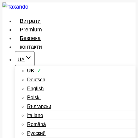
Перейти
до
Витрати
вмісту
Premium
Безпека
контакти
UA
UK
Deutsch
English
Polski
Български
Italiano
Română
Русский