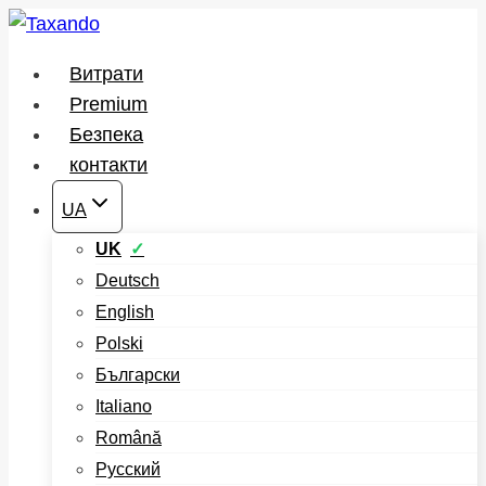
Перейти
до
Витрати
вмісту
Premium
Безпека
контакти
UA
UK
Deutsch
English
Polski
Български
Italiano
Română
Русский