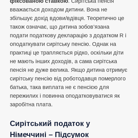
фіксованою ставкою
. Сирітська пенсія
вважається доходом дитини. Вона не
збільшує дохід вдови/вдівця. Теоретично це
також означає, що дитина зобов’язана
подати податкову декларацію з додатком R і
оподаткувати сирітську пенсію. Однак на
практиці це трапляється рідко, оскільки діти
не мають інших доходів, а сама сирітська
пенсія не дуже велика. Якщо дитина отримує
сирітську пенсію від роботодавця померлого
батька, така виплата не є пенсією для
пережилих і повинна оподатковуватися як
заробітна плата.
Сирітський податок у
Німеччині – Підсумок