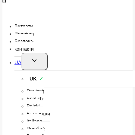
Витрати
Premium
Безпека
контакти
Перемкнути
UA
меню
нащадка
UK
Deutsch
English
Polski
Български
Italiano
Română