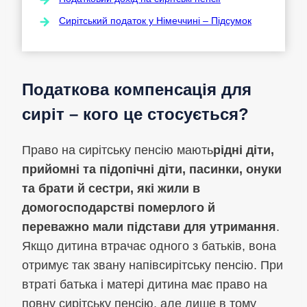
Сирітський податок у Німеччині – Підсумок
Податкова компенсація для
сиріт – кого це стосується?
Право на сирітську пенсію мають
рідні діти,
прийомні та підопічні діти, пасинки, онуки
та брати й сестри, які жили в
домогосподарстві померлого й
переважно мали підстави для утримання
.
Якщо дитина втрачає одного з батьків, вона
отримує так звану напівсирітську пенсію. При
втраті батька і матері дитина має право на
повну сирітську пенсію, але лише в тому