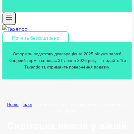
Почніть безкоштовно
Оформіть податкову декларацію за 2025 рік уже зараз!
Кінцевий термін спливає 31 липня 2026 року — подайте її з
Taxando та отримайте повернення податку.
Home
»
Блог
»
Сирітська пенсія у вашій німецькій податковій
декларації
Сирітська пенсія у вашій