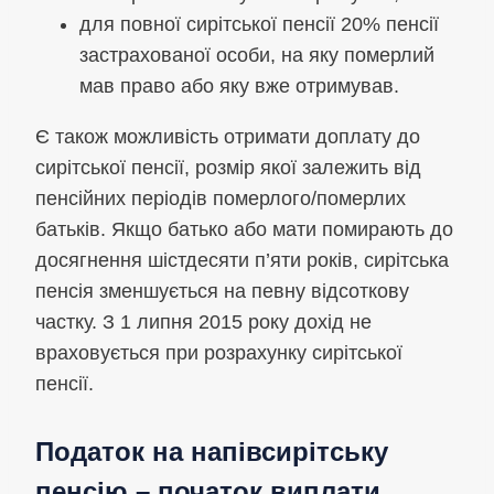
для повної сирітської пенсії 20% пенсії
застрахованої особи, на яку померлий
мав право або яку вже отримував.
Є також можливість отримати доплату до
сирітської пенсії, розмір якої залежить від
пенсійних періодів померлого/померлих
батьків. Якщо батько або мати помирають до
досягнення шістдесяти п’яти років, сирітська
пенсія зменшується на певну відсоткову
частку. З 1 липня 2015 року дохід не
враховується при розрахунку сирітської
пенсії.
Податок на напівсирітську
пенсію – початок виплати