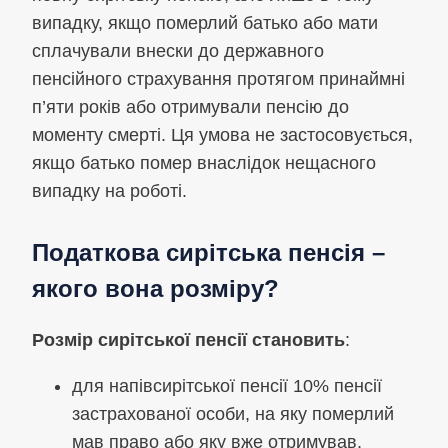
випадку, якщо померлий батько або мати
сплачували внески до державного
пенсійного страхування протягом принаймні
п’яти років або отримували пенсію до
моменту смерті. Ця умова не застосовується,
якщо батько помер внаслідок нещасного
випадку на роботі.
Податкова сирітська пенсія –
якого вона розміру?
Розмір сирітської пенсії становить
:
для напівсирітської пенсії 10% пенсії
застрахованої особи, на яку померлий
мав право або яку вже отримував,