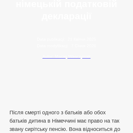
німецькій податковій
декларації
Data publikacji:
21 Квітня 2025
Data modyfikacji:
7 Січня 2026
Autor: Maciej Wawrzyniak
Після смерті одного з батьків або обох
батьків дитина в Німеччині має право на так
звану сирітську пенсію. Вона відноситься до