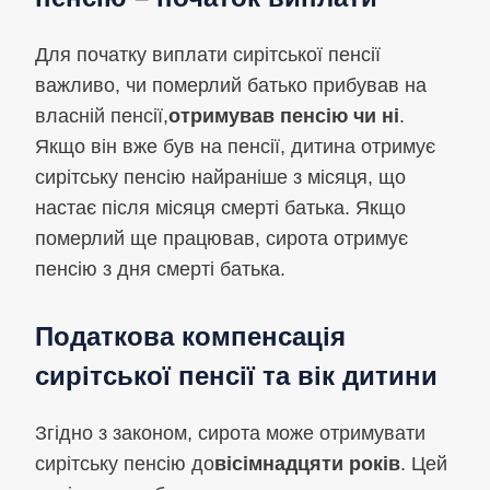
Для початку виплати сирітської пенсії
важливо, чи померлий батько прибував на
власній пенсії,
отримував пенсію чи ні
.
Якщо він вже був на пенсії, дитина отримує
сирітську пенсію найраніше з місяця, що
настає після місяця смерті батька. Якщо
померлий ще працював, сирота отримує
пенсію з дня смерті батька.
Податкова компенсація
сирітської пенсії та вік дитини
Згідно з законом, сирота може отримувати
сирітську пенсію до
вісімнадцяти років
. Цей