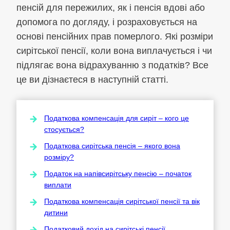
пенсій для пережилих, як і пенсія вдові або
допомога по догляду, і розраховується на
основі пенсійних прав померлого. Які розміри
сирітської пенсії, коли вона виплачується і чи
підлягає вона відрахуванню з податків? Все
це ви дізнаєтеся в наступній статті.
Податкова компенсація для сиріт – кого це
стосується?
Податкова сирітська пенсія – якого вона
розміру?
Податок на напівсирітську пенсію – початок
виплати
Податкова компенсація сирітської пенсії та вік
дитини
Податковий дохід на сирітські пенсії