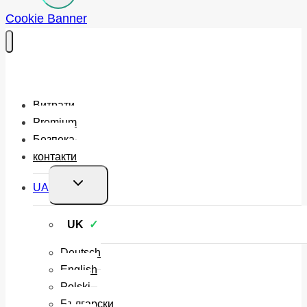
Cookie Banner
Витрати
Premium
Безпека
контакти
Перемкнути
UA
меню
нащадка
UK
Deutsch
English
Polski
Български