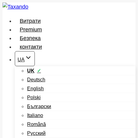
Перейти
до
Витрати
вмісту
Premium
Безпека
контакти
UA
UK
Deutsch
English
Polski
Български
Italiano
Română
Русский