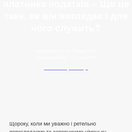
платника податків – Що це
таке, як він виглядає і для
чого служить?
Data publikacji:
31 Травня 2025
Data modyfikacji:
7 Січня 2026
Autor: Maciej Szewczyk
Щороку, коли ми уважно і ретельно
переглядаємо та заповнюємо німецьку