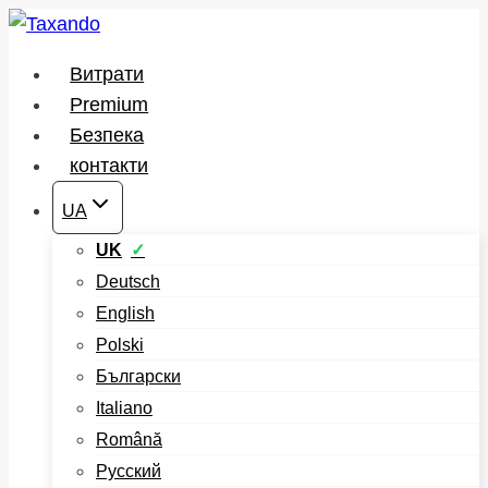
Перейти
до
Витрати
вмісту
Premium
Безпека
контакти
UA
UK
Deutsch
English
Polski
Български
Italiano
Română
Русский