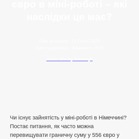
євро в міні-роботі – які
наслідки це має?
Data publikacji:
13 Січня 2025
Data modyfikacji:
9 Березня 2026
Autor: Maciej Szewczyk
Чи існує зайнятість у міні-роботі в Німеччині?
Постає питання, як часто можна
перевищувати граничну суму у 556 євро у