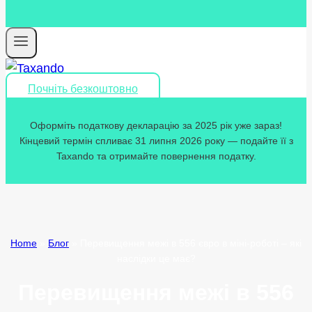
Почніть безкоштовно
Оформіть податкову декларацію за 2025 рік уже зараз!
Кінцевий термін спливає 31 липня 2026 року — подайте її з
Taxando та отримайте повернення податку.
Home
»
Блог
»
Перевищення межі в 556 євро в міні-роботі – які
наслідки це має?
Перевищення межі в 556