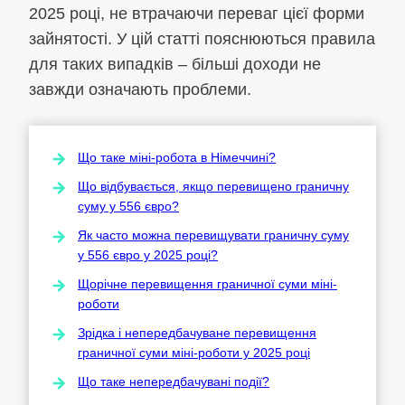
2025 році, не втрачаючи переваг цієї форми
зайнятості. У цій статті пояснюються правила
для таких випадків – більші доходи не
завжди означають проблеми.
Що таке міні-робота в Німеччині?
Що відбувається, якщо перевищено граничну
суму у 556 євро?
Як часто можна перевищувати граничну суму
у 556 євро у 2025 році?
Щорічне перевищення граничної суми міні-
роботи
Зрідка і непередбачуване перевищення
граничної суми міні-роботи у 2025 році
Що таке непередбачувані події?