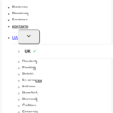
Витрати
Premium
Безпека
контакти
Перемкнути
UA
меню
нащадка
UK
Deutsch
English
Polski
Български
Italiano
Română
Русский
Čeština
Français