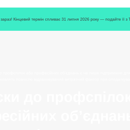
зараз! Кінцевий термін спливає 31 липня 2026 року — подайте її з
о профспілок або професійних об’єднань є не лише підтримкою для 
новлять повністю відраховуваний витратний фактор при оподаткува
ски до профспілок
есійних об’єднань