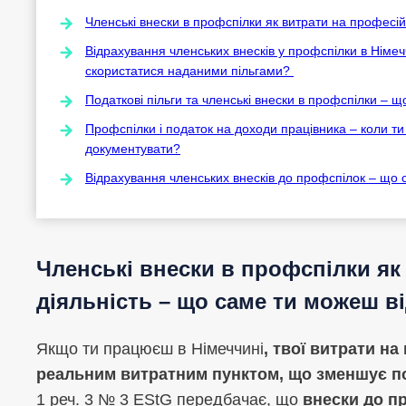
Членські внески в профспілки як витрати на професій
Відрахування членських внесків у профспілки в Німечч
скористатися наданими пільгами?
Податкові пільги та членські внески в профспілки – щ
Профспілки і податок на доходи працівника – коли ти
документувати?
Відрахування членських внесків до профспілок – що 
Членські внески в профспілки як
діяльність – що саме ти можеш ві
Якщо ти працюєш в Німеччині
, твої витрати на
реальним витратним пунктом, що зменшує п
1 реч. 3 № 3 EStG передбачає, що
внески до пр