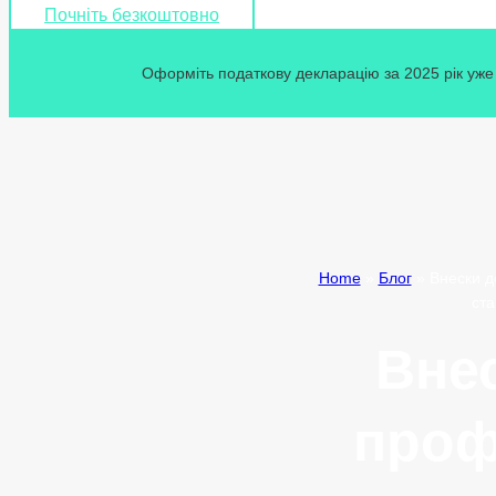
Почніть безкоштовно
Оформіть податкову декларацію за 2025 рік уже 
Home
»
Блог
»
Внески д
ста
Вне
проф