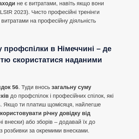
заходи
не є витратами, навіть якщо вони
StR 2023). Чисто професійні тренінги
 витратами на професійну діяльність
у профспілки в Німеччині – де
істю скористатися наданими
ядок 56
. Туди внось
загальну суму
ків
до профспілок і професійних спілок, які
ь. Якщо ти платиш щомісяця, найлегше
икористовувати річну довідку від
ні внески) або зборів – додавай їх до
ез розбивки за окремими внесками.