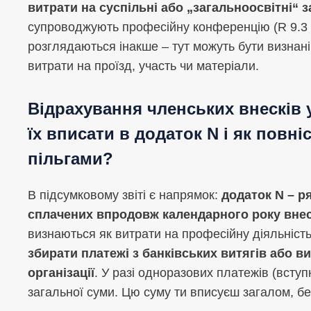
витрати на суспільні або „загальноосвітні“ 
супроводжують професійну конференцію (R 9.3 L
розглядаються інакше – тут можуть бути визнані
витрати на проїзд, участь чи матеріали.
Відрахування членських внесків 
їх вписати в додаток N і як повн
пільгами?
В підсумковому звіті є напрямок:
додаток N – р
сплачених впродовж календарного року внес
визнаються як витрати на професійну діяльніст
збирати платежі з банківських витягів або в
організації
. У разі одноразових платежів (вступ
загальної суми. Цю суму ти вписуєш загалом, б