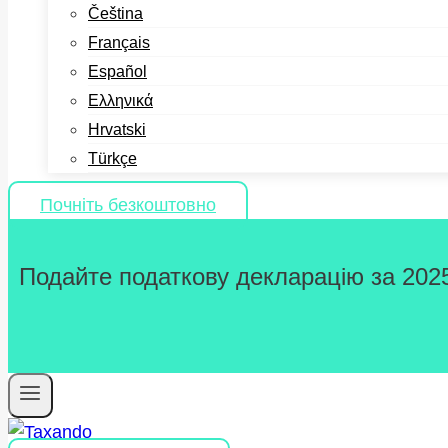
Čeština
Français
Español
Ελληνικά
Hrvatski
Türkçe
Почніть безкоштовно
Подайте податкову декларацію за 2025 