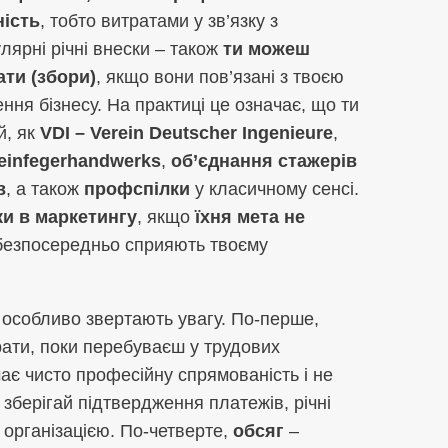
ність
, тобто витратами у зв’язку з
лярні річні внески – також
ти можеш
ати (збори)
, якщо вони пов’язані з твоєю
ння бізнесу. На практиці це означає, що ти
й, як
VDI – Verein Deutscher Ingenieure
,
einfegerhandwerks
,
об’єднання стажерів
в
, а також
профспілки
у класичному сенсі.
ки в маркетингу
, якщо
їхня мета не
безпосередньо сприяють твоєму
и особливо звертають увагу. По-перше,
рати, поки перебуваєш у трудових
ає чисто професійну спрямованість і не
 зберігай підтвердження платежів, річні
з організацією. По-четверте,
обсяг
–