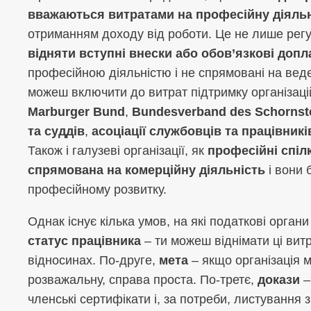
вважаються витратами на професійну діяль
отриманням доходу від роботи. Це не лише регу
відняти вступні внески або обов’язкові допл
професійною діяльністю і не спрямовані на веде
можеш включити до витрат підтримку організаці
Marburger Bund
,
Bundesverband des Schornst
та суддів
,
асоціації службовців та працівникі
Також і галузеві організації, як
професійні спіл
спрямована на комерційну діяльність
і вони 
професійному розвитку.
Однак існує кілька умов, на які податкові орган
статус працівника
– ти можеш віднімати ці вит
відносинах. По-друге,
мета
– якщо організація м
розважальну, справа проста. По-третє,
докази
–
членські сертифікати і, за потреби, листування 