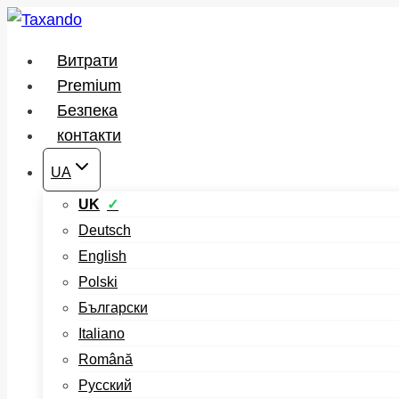
Перейти
до
Витрати
вмісту
Premium
Безпека
контакти
UA
UK
Deutsch
English
Polski
Български
Italiano
Română
Русский