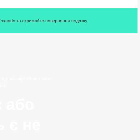
 Taxando та отримайте повернення податку.
організацій. Вони також
нні.
 або
 є не