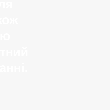
ля
кож
тю
атний
анні.