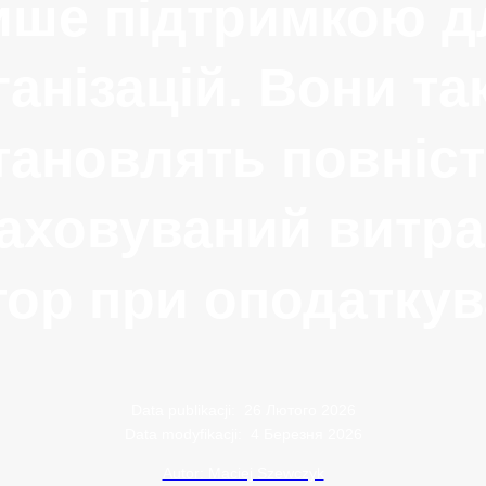
ише підтримкою д
ганізацій. Вони та
тановлять повніс
аховуваний витр
ор при оподаткув
Data publikacji:
26 Лютого 2026
Data modyfikacji:
4 Березня 2026
Autor: Maciej Szewczyk