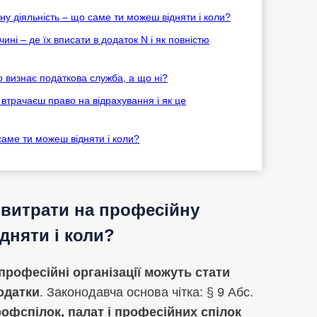
ну діяльність – що саме ти можеш відняти і коли?
ині – де їх вписати в додаток N і як повністю
о визнає податкова служба, а що ні?
 втрачаєш право на відрахування і як це
саме ти можеш відняти і коли?
 витрати на професійну
дняти і коли?
 професійні організації можуть стати
одатки
. Законодавча основа чітка: § 9 Абс.
офспілок, палат і професійних спілок