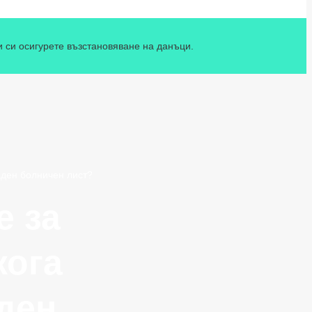
и си осигурете възстановяване на данъци.
аден болничен лист?
е за
кога
ден