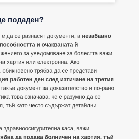
де подаден?
 е да се разнасят документи, а
незабавно
пособността и очакваната й
лжението за уведомяване за болестта важи
на хартия или електронна. Ако
, обикновено трябва да се представи
ия работен ден след изтичане на третия
 такъв документ за доказателство и по-рано
ика това означава, че е разумно да се
я, тъй като често съдържат детайлни
та здравноосигурителна каса, важи
рябва да подава болничен на хартия, тъй