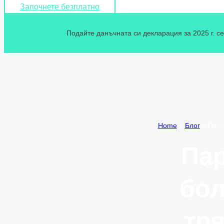
Започнете безплатно
Подайте данъчната си декларация за 2025 г. се
Home
»
Блог
»
Пари
Пар
бол
тр