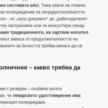
рез системата eAU
. Това обаче не отменя
учи потвърждение за нетрудоспособността.
а – от „носи документ“ до „работодателят
тна застраховка или се консултира лекар,
ажи традиционното, на хартиен носител
рокът зависи от продължителността на
яването за болестта трябва винаги да се
олничния – какво трябва да
ия с резерви – особено когато
ае, че
лекарското удостоверение има
 принцип потвърждава