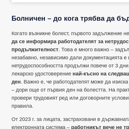
Болничен – до кога трябва да бъ
Когато възникне болест, първото задължение не
да се информира работодателят за нетрудос
продължителност
. Това е много важно – задъ
незабавно, независимо дали документацията е 
нетрудоспособността продължи повече от 3 дни
лекарско удостоверение
най-късно на следващ
ден
. Важно е, че работодателят може да изиска
– дори още от първия ден на болестта. На практ
провери трудовият ред или договорните услови
правила.
От 2023 г. за лицата, застраховани в държавна
електронната система –
работникът вече не т