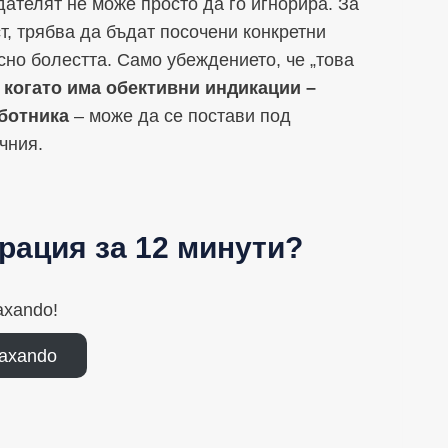
дателят не може просто да го игнорира. За
т, трябва да бъдат посочени конкретни
сно болестта. Само убеждението, че „това
 когато има обективни индикации –
ботника
– може да се постави под
чния.
рация за 12 минути?
axando!
axando