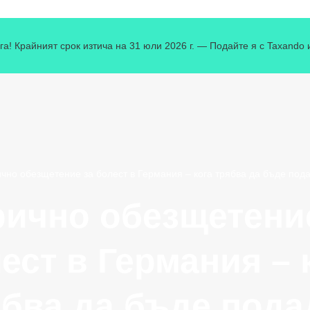
га! Крайният срок изтича на 31 юли 2026 г. — Подайте я с Taxando 
чно обезщетение за болест в Германия – кога трябва да бъде под
ично обезщетени
ест в Германия – 
ябва да бъде пода