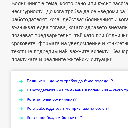
Болничният е тема, която рано или късно засяга
несигурности. До кога трябва да се уведоми за
работодателят, кога „действа“ болничният и ког
възникват едва тогава, когато здравето внезап
познават предварително, тъй като при болнични
сроковете, формата на уведомление и конкретни
текст ще подредим най-важните аспекти, без юр
практиката и реалните житейски ситуации.
Болничен – до кога трябва да бъде подаден?
Работодателят има съмнения в болничния – какво т
Кога започва болничният?
Кога работодателят ме признава за болен?
Кога е необходим болничен?