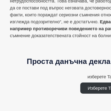
нетрудоспособността. Това означава, че работо
да се постави под въпрос неговата достовернос
факти, които пораждат сериозни съмнения отно
изглежда подозрително“, не е достатъчно.
Едва
например противоречиви поведението на ра
съмнение доказателствената стойност на болни
Проста данъчна декла
изберете T
Изберете T