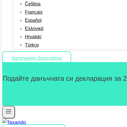
Čeština
Français
Español
Ελληνικά
Hrvatski
Türkçe
Започнете безплатно
Подайте данъчната си декларация за 202