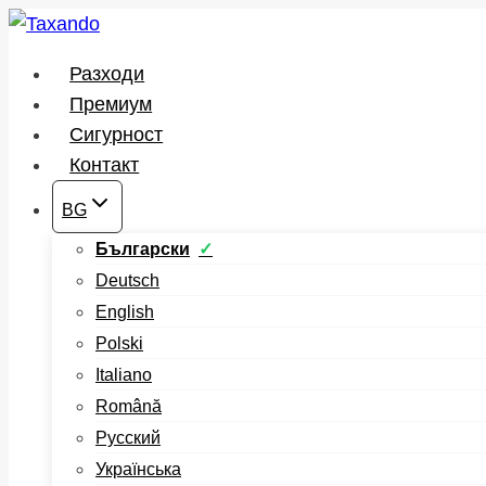
Към
съдържанието
Разходи
Премиум
Сигурност
Контакт
BG
Български
Deutsch
English
Polski
Italiano
Română
Русский
Українська