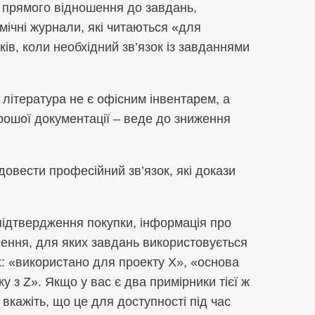
з прямого відношення до завдань,
мічні журнали, які читаються «для
дків, коли необхідний зв’язок із завданнями
література не є офісним інвентарем, а
рошої документації – веде до зниження
довести професійний зв’язок, які докази
 підтвердження покупки, інформація про
нення, для яких завдань використовується
х: «використано для проекту Х», «основа
 з Z». Якщо у вас є два примірники тієї ж
 вкажіть, що це для доступності під час