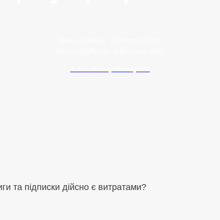
Data publikacji:
25 Лютого 2026
Data modyfikacji:
4 Березня 2026
Autor: Maciej Wawrzyniak
иги та підписки дійсно є витратами?