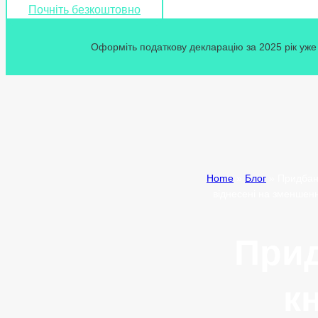
Почніть безкоштовно
Оформіть податкову декларацію за 2025 рік уже 
Home
»
Блог
»
Придбанн
віднесені на зменшенн
Прид
к