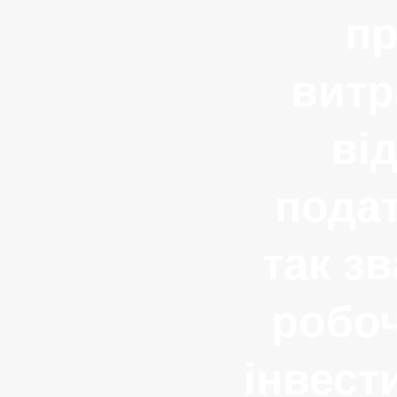
пр
витр
ві
подат
так зв
робоч
інвест