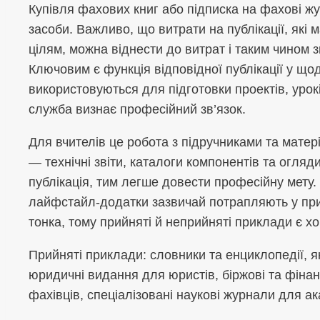
Купівля фахових книг або підписка на фахові жу
засоби. Важливо, що витрати на публікації, як
цілям, можна віднести до витрат і таким чином з
Ключовим є функція відповідної публікації у що
використовуються для підготовки проектів, урокі
служба визнає професійний зв’язок.
Для вчителів це робота з підручниками та матер
— технічні звіти, каталоги компонентів та огляд
публікація, тим легше довести професійну мету.
лайфстайл-додатки зазвичай потрапляють у прив
тонка, тому прийняті й неприйняті приклади є х
Прийняті приклади: словники та енциклопедії, як
юридичні видання для юристів, біржові та фінан
фахівців, спеціалізовані наукові журнали для ак