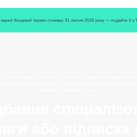
зараз! Кінцевий термін спливає 31 липня 2026 року — подайте її з
я спеціалізованої книги або підписка на професійний журнал є вит
я податкового зобов’язання як так звані робочі засоби, тобто робочі
інвестицій у професійні знання.
бання спеціалізо
ниги або підписка 