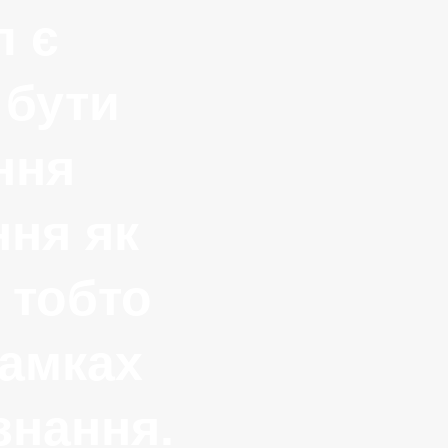
л є
 бути
ння
ння як
, тобто
рамках
знання.