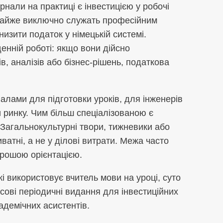
рнали на практиці є інвестицією у робочі
і майже виключно служать професійним
низити податок у німецькій системі.
денній роботі: якщо вони дійсно
в, аналізів або бізнес-рішень, податкова
іалами для підготовки уроків, для інженерів
и ринку. Чим більш спеціалізованою є
 Загальнокультурні твори, тижневики або
атні, а не у ділові витрати. Межа часто
орошою орієнтацією.
і використовує вчитель мови на уроці, суто
сові періодичні видання для інвестиційних
адемічних асистентів.