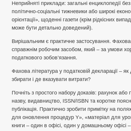
Неприйняті приклади: загальні енциклопедії бе
політично-соціальні тижневики або широкі еконо
орієнтації», щоденні газети (крім рідкісних випа
може бути детально доведений).
Вирішальним є практичне застосування. Фахова 
справжнім робочим засобом, який – за умови хо
податкового зобов’язання.
Фахова література у податковій декларації – як 
збирати і де вказувати витрати?
Почніть з простого набору доказів: рахунок або
назву, видавництво, ISSN/ISBN та коротке пояс
публікація. Практично зробити примітку на поля
для оновлення процедур Y», «матеріал для уроку
книги – один в офісі, один у домашньому офісі –