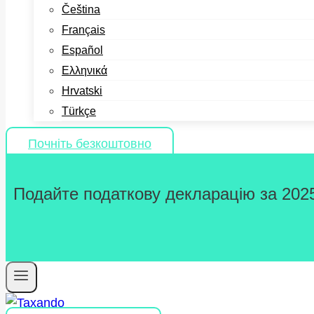
Čeština
Français
Español
Ελληνικά
Hrvatski
Türkçe
Почніть безкоштовно
Подайте податкову декларацію за 2025 