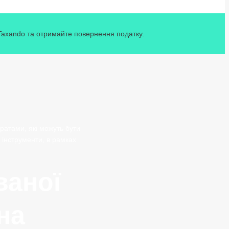
 Taxando та отримайте повернення податку.
ратами, які можуть бути
 інструменти, в рамках
ваної
на