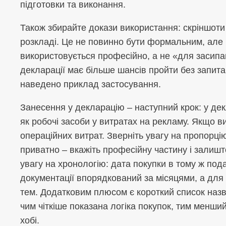
підготовки та виконання.
Також збирайте докази використання: скріншоти з 
розкладі. Це не повинно бути формальним, але 
використовується професійно, а не «для засипа
декларації має більше шансів пройти без запита
наведено приклад застосування.
Занесення у декларацію – наступний крок: у дек
як робочі засоби у витратах на рекламу. Якщо ви
операційних витрат. Зверніть увагу на пропорці
приватно – вкажіть професійну частину і залиш
увагу на хронологію: дата покупки в тому ж пода
документації впорядкований за місяцями, а для 
тем. Додатковим плюсом є короткий список назв,
чим чіткіше показана логіка покупок, тим менши
хобі.