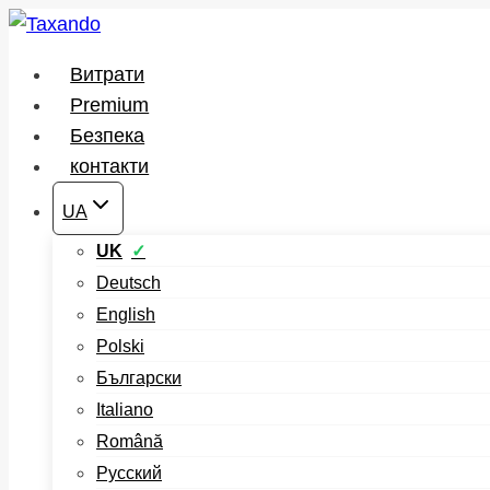
Перейти
до
Витрати
вмісту
Premium
Безпека
контакти
UA
UK
Deutsch
English
Polski
Български
Italiano
Română
Русский