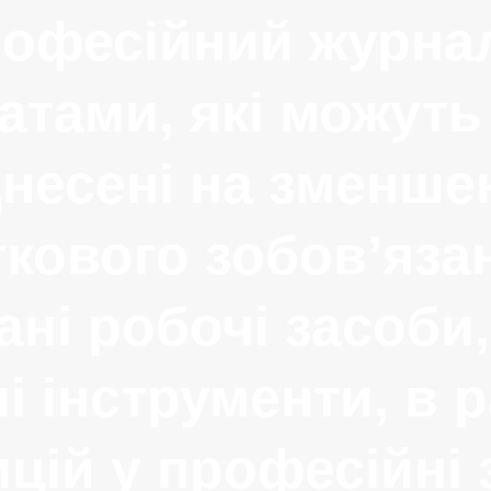
офесійний журна
атами, які можуть
днесені на зменше
кового зобов’яза
ані робочі засоби
і інструменти, в 
ицій у професійні 