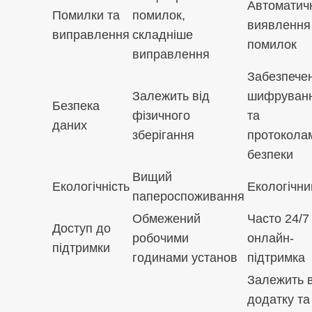
Автоматич
Помилки та
помилок,
виявлення
виправлення
складніше
помилок
виправлення
Забезпече
Залежить від
шифруван
Безпека
фізичного
та
даних
зберігання
протокола
безпеки
Вищий
Екологічність
Екологічни
папероспоживання
Обмежений
Часто 24/7
Доступ до
робочими
онлайн-
підтримки
годинами установ
підтримка
Залежить в
додатку та