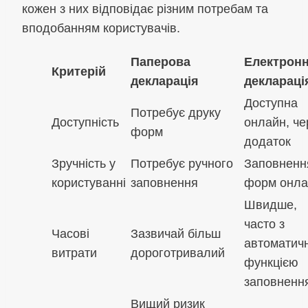
кожен з них відповідає різним потребам та
вподобанням користувачів.
Паперова
Електрон
Критерій
декларація
деклараці
Доступна
Потребує друку
Доступність
онлайн, че
форм
додаток
Зручність у
Потребує ручного
Заповненн
користуванні
заповнення
форм онла
Швидше,
часто з
Часові
Зазвичай більш
автоматич
витрати
дороготривалий
функцією
заповненн
Вищий ризик