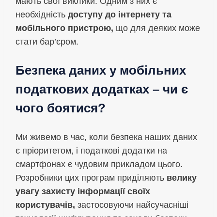
мають свої виклики. Одним з них є
необхідність
доступу до інтернету та
мобільного пристрою,
що для деяких може
стати бар’єром.
Безпека даних у мобільних
податкових додатках – чи є
чого боятися?
Ми живемо в час, коли безпека наших даних
є пріоритетом, і податкові додатки на
смартфонах є чудовим прикладом цього.
Розробники цих програм приділяють
велику
увагу захисту інформації своїх
користувачів,
застосовуючи найсучасніші