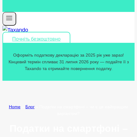
Почніть безкоштовно
Оформіть податкову декларацію за 2025 рік уже зараз!
Кінцевий термін спливає 31 липня 2026 року — подайте її з
Taxando та отримайте повернення податку.
Home
»
Блог
»
Податки на смартфоні – чи є це найкращим
варіантом?
Податки на смартфоні –