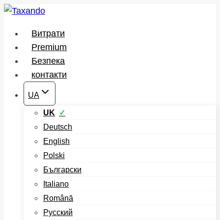
Перейти
до
Витрати
вмісту
Premium
Безпека
контакти
UA
UK
Deutsch
English
Polski
Български
Italiano
Română
Русский