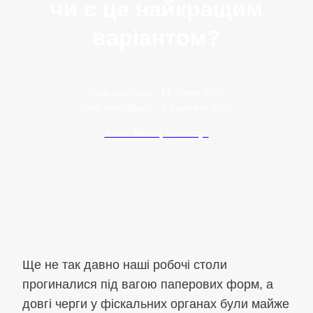
чи є це найкращим
варіантом?
Data publikacji:
12 Січня 2025
Data modyfikacji:
9 Березня 2026
Autor: Maciej Szewczyk
Ще не так давно наші робочі столи
прогиналися під вагою паперових форм, а
довгі черги у фіскальних органах були майже