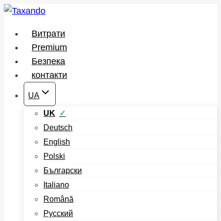
Перейти
до
Витрати
вмісту
Premium
Безпека
контакти
UA
UK
Deutsch
English
Polski
Български
Italiano
Română
Русский