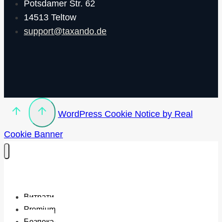
Potsdamer Str. 62
14513 Teltow
support@taxando.de
WordPress Cookie Notice by Real
Cookie Banner
Витрати
Premium
Безпека