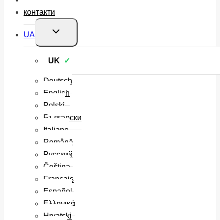
контакти
Перемкнути
UA
меню
нащадка
UK
Deutsch
English
Polski
Български
Italiano
Română
Русский
Čeština
Français
Español
Ελληνικά
Hrvatski