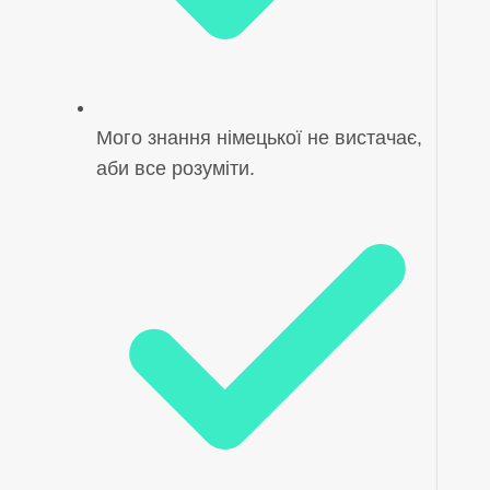
Мого знання німецької не вистачає,
аби все розуміти.