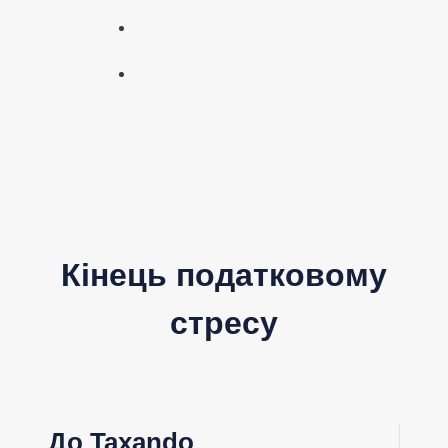
Кінець податковому
стресу
До Taxando