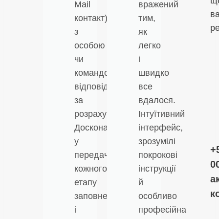
щ
Mail
вражений
в
контакт)
тим,
ре
з
як
особою
легко
чи
і
командою,
швидко
відповідальною
все
за
вдалося.
розрахунок.
Інтуїтивний
Досконалість
інтерфейс,
у
зрозумілі
+
передачі
покрокові
0
кожного
інструкції
а
етапу
й
к
заповнення
особливо
і
професійна