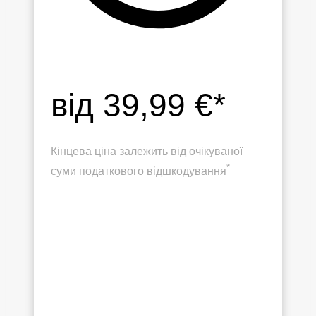
від 39,99 €*
Кінцева ціна залежить від очікуваної
*
суми податкового відшкодування