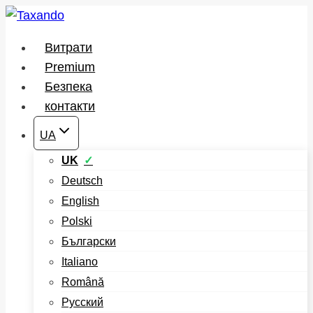
Перейти
до
Витрати
вмісту
Premium
Безпека
контакти
UA
UK
Deutsch
English
Polski
Български
Italiano
Română
Русский