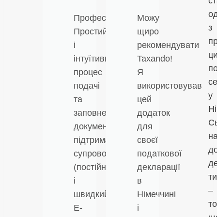
с
о
Професійність!!
Можу
з
Простий
щиро
п
і
рекомендувати
ц
інтуїтивний
Taxando!
п
процес
Я
се
подачі
використовував
у
та
цей
Ні
заповнення
додаток
С
документів,
для
н
підтриманий
своєї
д
супроводом
податкової
д
(постійний
декларації
т
і
в
–
швидкий
Німеччині
т
E-
і