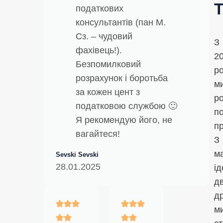
податкових
консультантів (пан М.
Сз. – чудовий
З
фахівець!).
2
Безпомилковий
р
розрахунок і боротьба
м
за кожен цент з
р
податковою службою 🙂
п
Я рекомендую його, не
п
вагайтеся!
З
м
Sevski Sevski
28.01.2025
ід
д
др
м