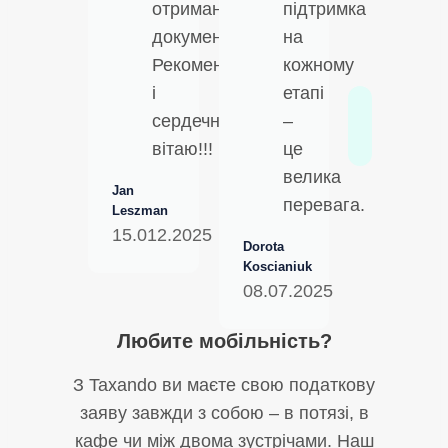
отримання
підтримка
документів.
на
Рекомендую
кожному
і
етапі
сердечно
–
вітаю!!!
це
велика
Jan
перевага.
Leszman
15.012.2025
Dorota
Koscianiuk
08.07.2025
Любите мобільність?
З Taxando ви маєте свою податкову
заяву завжди з собою – в потязі, в
кафе чи між двома зустрічами. Наш