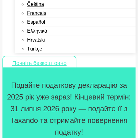
Čeština
Français
Español
Ελληνικά
Hrvatski
Türkçe
Почніть безкоштовно
Подайте податкову декларацію за
2025 рік уже зараз! Кінцевий термін:
31 липня 2026 року — подайте її з
Taxando та отримайте повернення
податку!