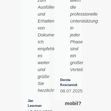
zum
allem
Ausfüllen
die
und
professionelle
Erhalten
Unterstützung
von
in
Dokumenten.
jeder
Ich
Phase
empfehle
sind
es
ein
weiter
großer
und
Vorteil.
grüße
Dorota
Sie
Koscianiuk
herzlich!!!
08.07.2025
Jan
mobil?
Leszman