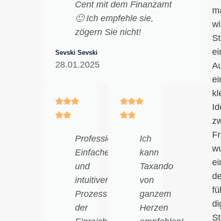
Cent mit dem Finanzamt
m
🙂 Ich empfehle sie,
wi
zögern Sie nicht!
St
ei
Sevski Sevski
28.01.2025
A
ei
kl
Id
zw
F
Professionalität!!
Ich
w
Einfacher
kann
ei
und
Taxando
de
intuitiver
von
fü
Prozess
ganzem
di
der
Herzen
St