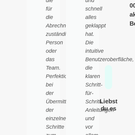
die
und
0
für
schnell
a
die
alles
B
Abrechnung
geklappt
zuständige
hat.
Person
Die
oder
intuitive
das
Benutzeroberfläche,
Team.
die
Perfektion
klaren
bei
Schritt-
der
für-
Liebst
Übermittlung
Schritt-
du es
der
Anleitungen
einzelnen
und
Schritte
vor